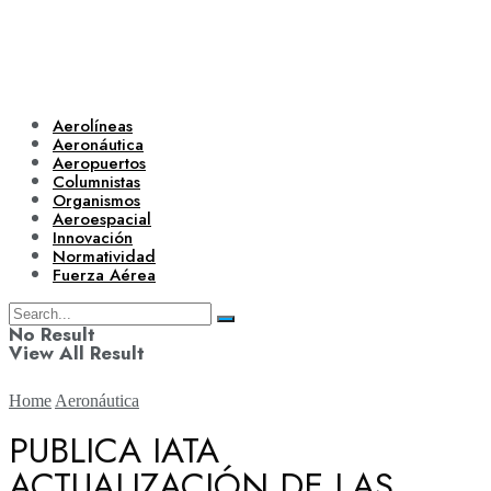
Aerolíneas
Aeronáutica
Aeropuertos
Columnistas
Organismos
Aeroespacial
Innovación
Normatividad
Fuerza Aérea
No Result
View All Result
Home
Aeronáutica
PUBLICA IATA
ACTUALIZACIÓN DE LAS
Aerolíneas