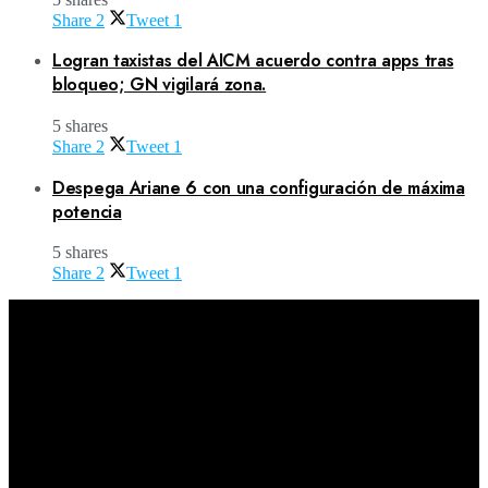
Share
2
Tweet
1
Logran taxistas del AICM acuerdo contra apps tras
bloqueo; GN vigilará zona.
5 shares
Share
2
Tweet
1
Despega Ariane 6 con una configuración de máxima
potencia
5 shares
Share
2
Tweet
1