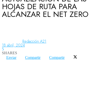
HOJAS DE RUTA PARA
ALCANZAR EL NET ZERO
Aeronáutica
Aeropuertos
Redacción A21
18 abril, 2024
5
Columnistas
SHARES
Enviar
Compartir
Compartir
Organismos
Aeroespacial
Innovación