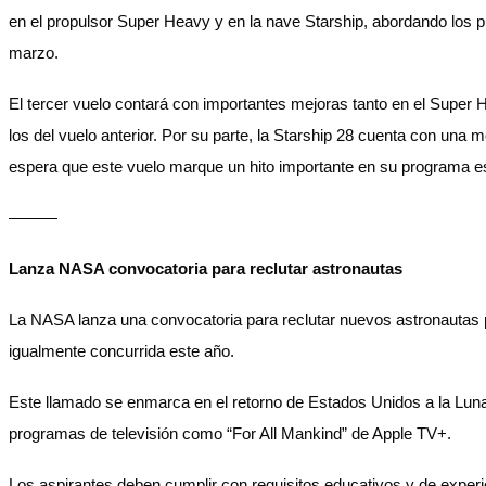
en el propulsor Super Heavy y en la nave Starship, abordando los 
marzo.
El tercer vuelo contará con importantes mejoras tanto en el Super H
los del vuelo anterior. Por su parte, la Starship 28 cuenta con una
espera que este vuelo marque un hito importante en su programa es
———
Lanza NASA convocatoria para reclutar astronautas
La NASA lanza una convocatoria para reclutar nuevos astronautas po
igualmente concurrida este año.
Este llamado se enmarca en el retorno de Estados Unidos a la Luna, 
programas de televisión como “For All Mankind” de Apple TV+.
Los aspirantes deben cumplir con requisitos educativos y de experi