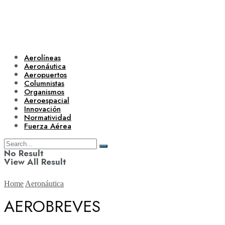
Aerolíneas
Aeronáutica
Aeropuertos
Columnistas
Organismos
Aeroespacial
Innovación
Normatividad
Fuerza Aérea
No Result
View All Result
Home
Aeronáutica
AEROBREVES
Aerolíneas