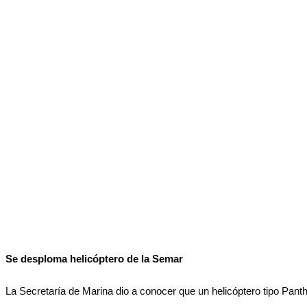
No Result
Normatividad
View All Result
Fuerza Aérea
No Result
View All Result
Se desploma helicóptero de la Semar
La Secretaría de Marina dio a conocer que un helicóptero tipo Pan