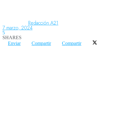
Aeronáutica
Redacción A21
7 marzo, 2024
5
SHARES
Aeropuertos
Enviar
Compartir
Compartir
Columnistas
Organismos
Aeroespacial
Innovación