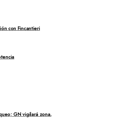
ón con Fincantieri
tencia
queo; GN vigilará zona.