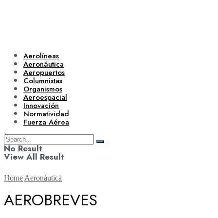
Aerolíneas
Aeronáutica
Aeropuertos
Columnistas
Organismos
Aeroespacial
Innovación
Normatividad
Fuerza Aérea
No Result
View All Result
Home
Aeronáutica
AEROBREVES
Aerolíneas