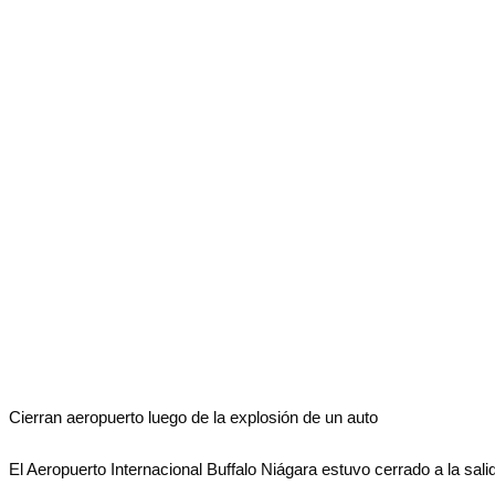
No Result
Normatividad
View All Result
Fuerza Aérea
No Result
View All Result
Cierran aeropuerto luego de la explosión de un auto
El Aeropuerto Internacional Buffalo Niágara estuvo cerrado a la sali