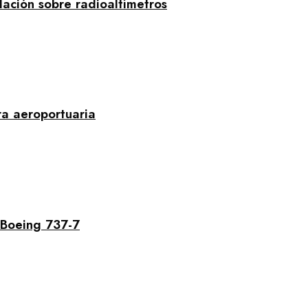
ción sobre radioaltímetros
ra aeroportuaria
 Boeing 737-7