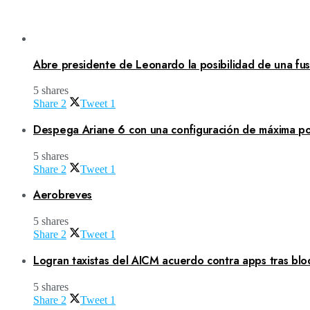
Abre presidente de Leonardo la posibilidad de una fusi
5 shares
Share
2
Tweet
1
Despega Ariane 6 con una configuración de máxima po
5 shares
Share
2
Tweet
1
Aerobreves
5 shares
Share
2
Tweet
1
Logran taxistas del AICM acuerdo contra apps tras blo
5 shares
Share
2
Tweet
1