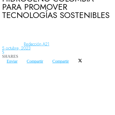
PARA PROMOVER
TECNOLOGÍAS SOSTENIBLES
Aeronáutica
Aeropuertos
Redacción A21
5 octubre, 2023
5
Columnistas
SHARES
Enviar
Compartir
Compartir
Organismos
Aeroespacial
Innovación