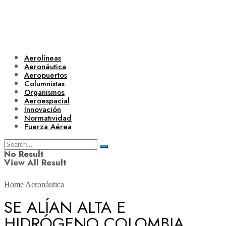
Aerolíneas
Aeronáutica
Aeropuertos
Columnistas
Organismos
Aeroespacial
Innovación
Normatividad
Fuerza Aérea
No Result
View All Result
Home
Aeronáutica
SE ALÍAN ALTA E
HIDRÓGENO COLOMBIA
Aerolíneas