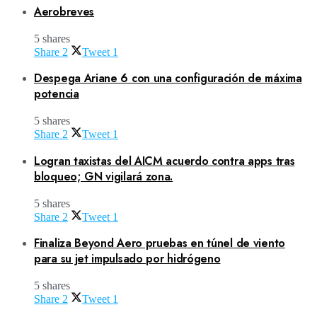
Aerobreves
5 shares
Share
2
Tweet
1
Despega Ariane 6 con una configuración de máxima
potencia
5 shares
Share
2
Tweet
1
Logran taxistas del AICM acuerdo contra apps tras
bloqueo; GN vigilará zona.
5 shares
Share
2
Tweet
1
Finaliza Beyond Aero pruebas en túnel de viento
para su jet impulsado por hidrógeno
5 shares
Share
2
Tweet
1