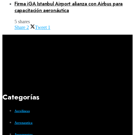
Firma iGA Istanbul Airport alianza con Airbus para
capacitación aeronáutica
5 shares
Share
2
Tweet
1
Categorías
Aerolíneas
Aeronautica
Aeropuertos