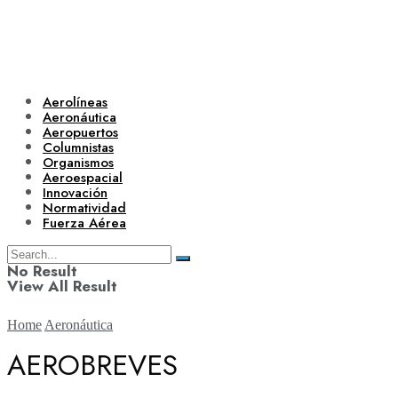
Aerolíneas
Aeronáutica
Aeropuertos
Columnistas
Organismos
Aeroespacial
Innovación
Normatividad
Fuerza Aérea
No Result
View All Result
Home
Aeronáutica
AEROBREVES
Aerolíneas