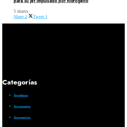
para su jet impulsado por hidrógeno
5 shares
Share
2
Tweet
1
Categorías
Aerolíneas
Aeronautica
Aeropuertos