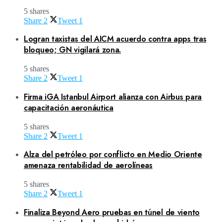
5 shares
Share
2
Tweet
1
Logran taxistas del AICM acuerdo contra apps tras
bloqueo; GN vigilará zona.
5 shares
Share
2
Tweet
1
Firma iGA Istanbul Airport alianza con Airbus para
capacitación aeronáutica
5 shares
Share
2
Tweet
1
Alza del petróleo por conflicto en Medio Oriente
amenaza rentabilidad de aerolíneas
5 shares
Share
2
Tweet
1
Finaliza Beyond Aero pruebas en túnel de viento