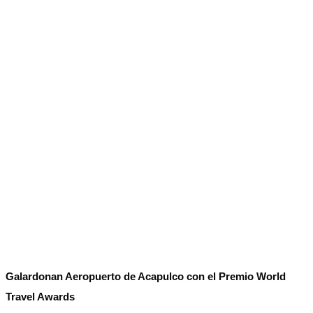
No Result
Normatividad
View All Result
Fuerza Aérea
No Result
View All Result
Galardonan Aeropuerto de Acapulco con el Premio World
Travel Awards