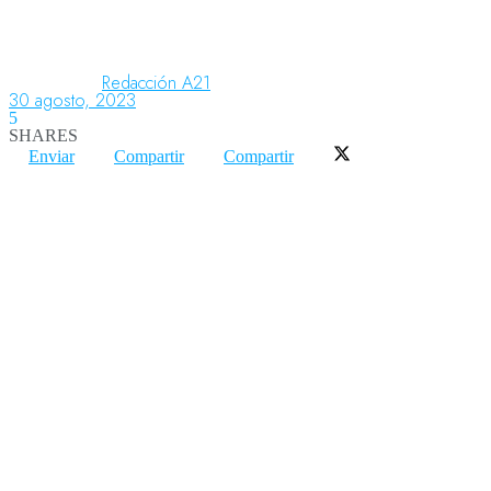
Aeronáutica
Redacción A21
30 agosto, 2023
5
SHARES
Aeropuertos
Enviar
Compartir
Compartir
Columnistas
Organismos
Aeroespacial
Innovación