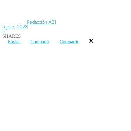
Aeronáutica
Redacción A21
5 julio, 2023
5
SHARES
Aeropuertos
Enviar
Compartir
Compartir
Columnistas
Organismos
Aeroespacial
Innovación