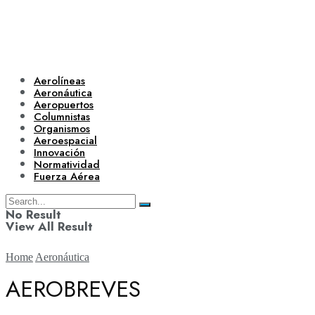
Aerolíneas
Aeronáutica
Aeropuertos
Columnistas
Organismos
Aeroespacial
Innovación
Normatividad
Fuerza Aérea
No Result
View All Result
Home
Aeronáutica
AEROBREVES
Aerolíneas