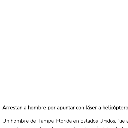
No Result
Normatividad
View All Result
Fuerza Aérea
No Result
View All Result
Arrestan a hombre por apuntar con láser a helicópter
Un hombre de Tampa, Florida en Estados Unidos, fue ar