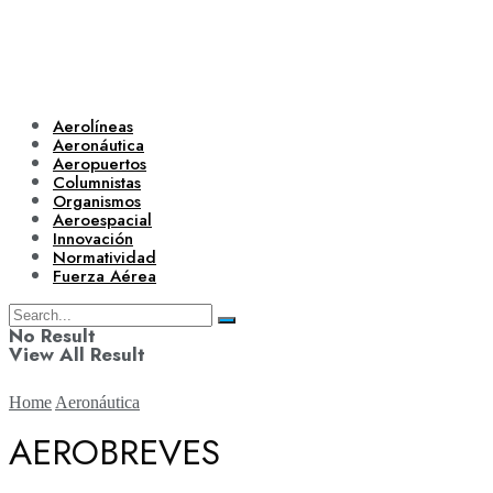
Aerolíneas
Aeronáutica
Aeropuertos
Columnistas
Organismos
Aeroespacial
Innovación
Normatividad
Fuerza Aérea
No Result
View All Result
Home
Aeronáutica
AEROBREVES
Aerolíneas