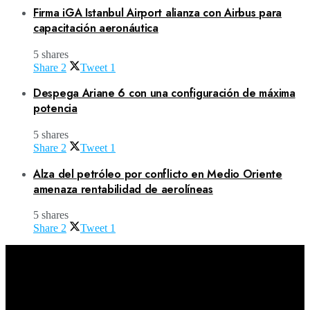
Firma iGA Istanbul Airport alianza con Airbus para
capacitación aeronáutica
5 shares
Share
2
Tweet
1
Despega Ariane 6 con una configuración de máxima
potencia
5 shares
Share
2
Tweet
1
Alza del petróleo por conflicto en Medio Oriente
amenaza rentabilidad de aerolíneas
5 shares
Share
2
Tweet
1