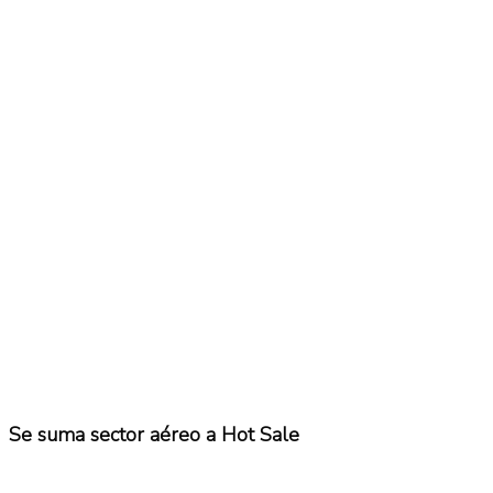
No Result
Normatividad
View All Result
Fuerza Aérea
No Result
View All Result
Se suma sector aéreo a Hot Sale