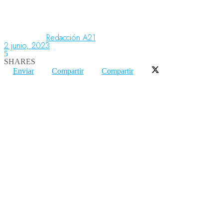
Aeronáutica
Redacción A21
2 junio, 2023
5
SHARES
Aeropuertos
Enviar
Compartir
Compartir
Columnistas
Organismos
Aeroespacial
Innovación