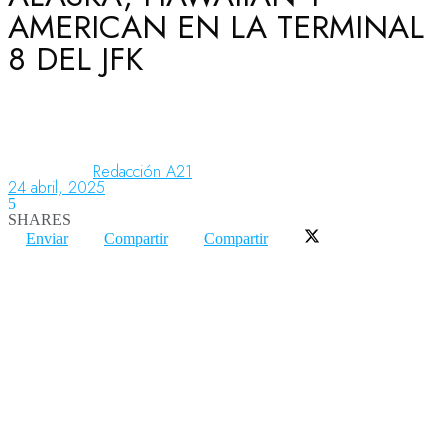
AMERICAN EN LA TERMINAL
8 DEL JFK
Aeronáutica
Aeropuertos
Redacción A21
24 abril, 2025
5
Columnistas
SHARES
Enviar
Compartir
Compartir
Organismos
Aeroespacial
Innovación