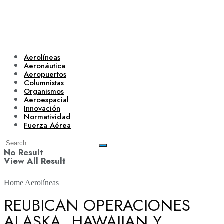
Aerolíneas
Aeronáutica
Aeropuertos
Columnistas
Organismos
Aeroespacial
Innovación
Normatividad
Fuerza Aérea
No Result
View All Result
Home
Aerolíneas
REUBICAN OPERACIONES
ALASKA, HAWAIIAN Y
Aerolíneas