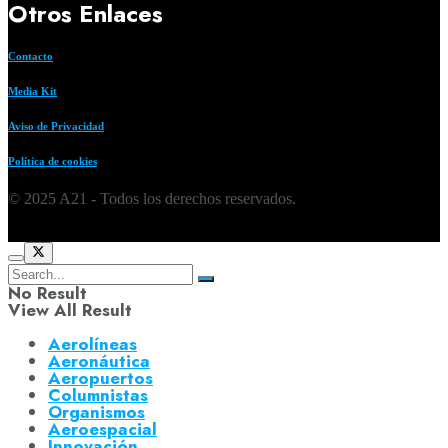
Otros Enlaces
Contacto
Media Kit
Aviso de Privacidad
Política de cookies
© 2025 A21 - Todos los derechos reservados.
No Result
View All Result
Aerolíneas
Aeronáutica
Aeropuertos
Columnistas
Organismos
Aeroespacial
Innovación