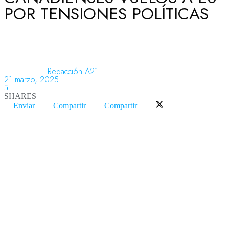
POR TENSIONES POLÍTICAS
Aeronáutica
Aeropuertos
Redacción A21
21 marzo, 2025
5
SHARES
Columnistas
Enviar
Compartir
Compartir
Organismos
Aeroespacial
Innovación