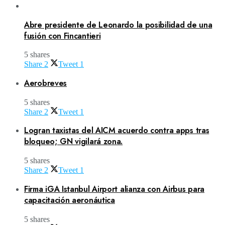
Abre presidente de Leonardo la posibilidad de una
fusión con Fincantieri
5 shares
Share
2
Tweet
1
Aerobreves
5 shares
Share
2
Tweet
1
Logran taxistas del AICM acuerdo contra apps tras
bloqueo; GN vigilará zona.
5 shares
Share
2
Tweet
1
Firma iGA Istanbul Airport alianza con Airbus para
capacitación aeronáutica
5 shares