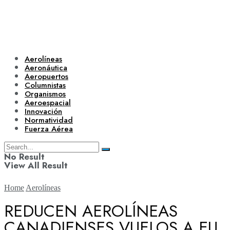
Aerolíneas
Aeronáutica
Aeropuertos
Columnistas
Organismos
Aeroespacial
Innovación
Normatividad
Fuerza Aérea
No Result
View All Result
Home
Aerolíneas
REDUCEN AEROLÍNEAS
CANADIENSES VUELOS A EU
Aerolíneas