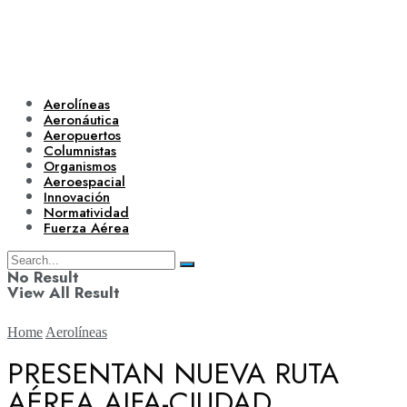
Aerolíneas
Aeronáutica
Aeropuertos
Columnistas
Organismos
Aeroespacial
Innovación
Normatividad
Fuerza Aérea
No Result
View All Result
Home
Aerolíneas
PRESENTAN NUEVA RUTA
AÉREA AIFA-CIUDAD
Aerolíneas