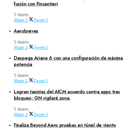
fusión con Fincantieri
5 shares
Share
2
Tweet
1
Aerobreves
5 shares
Share
2
Tweet
1
Despega Ariane 6 con una configuración de máxima
potencia
5 shares
Share
2
Tweet
1
Logran taxistas del AICM acuerdo contra apps tras
bloqueo; GN vigilará zona.
5 shares
Share
2
Tweet
1
Finaliza Beyond Aero pruebas en túnel de viento