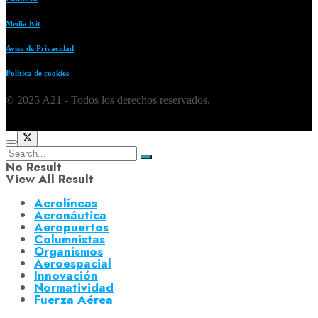
Media Kit
Aviso de Privacidad
Política de cookies
© 2025 A21 - Todos los derechos reservados.
No Result
View All Result
Aerolíneas
Aeronáutica
Aeropuertos
Columnistas
Organismos
Aeroespacial
Innovación
Normatividad
Fuerza Aérea