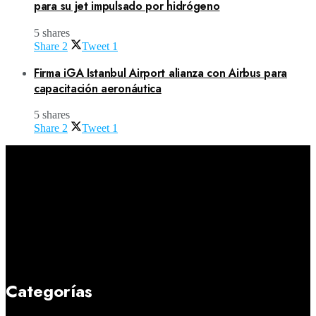
para su jet impulsado por hidrógeno
5 shares
Share
2
Tweet
1
Firma iGA Istanbul Airport alianza con Airbus para
capacitación aeronáutica
5 shares
Share
2
Tweet
1
Categorías