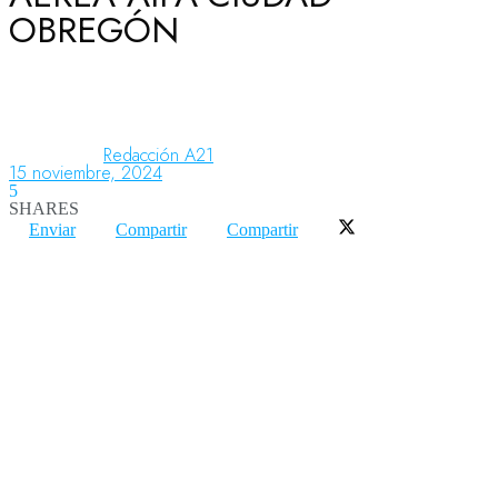
OBREGÓN
Aeronáutica
Aeropuertos
Redacción A21
15 noviembre, 2024
5
SHARES
Columnistas
Enviar
Compartir
Compartir
Organismos
Aeroespacial
Innovación