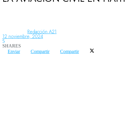
Aeronáutica
Redacción A21
12 noviembre, 2024
Aeropuertos
5
SHARES
Enviar
Compartir
Compartir
Columnistas
Organismos
Aeroespacial
Innovación