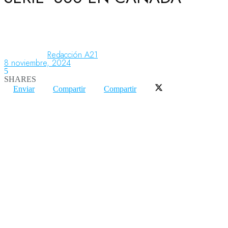
Aeronáutica
Redacción A21
8 noviembre, 2024
Aeropuertos
5
SHARES
Enviar
Compartir
Compartir
Columnistas
Organismos
Aeroespacial
Innovación