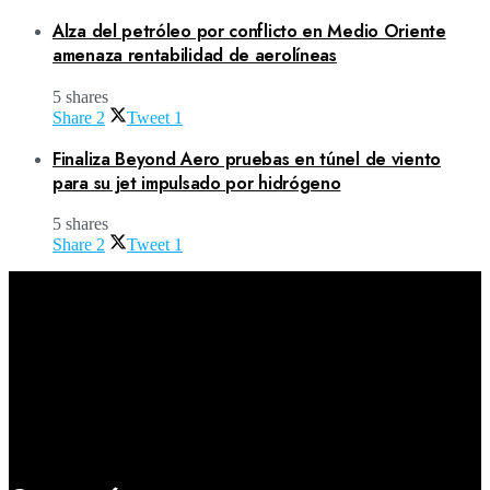
Alza del petróleo por conflicto en Medio Oriente
amenaza rentabilidad de aerolíneas
5 shares
Share
2
Tweet
1
Finaliza Beyond Aero pruebas en túnel de viento
para su jet impulsado por hidrógeno
5 shares
Share
2
Tweet
1