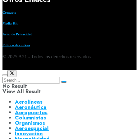
Contacto
Media Kit
Aviso de Privacidad
Política de cookies
© 2025 A21 - Todos los derechos reservados.
No Result
View All Result
Aerolíneas
Aeronáutica
Aeropuertos
Columnistas
Organismos
Aeroespacial
Innovación
Normatividad