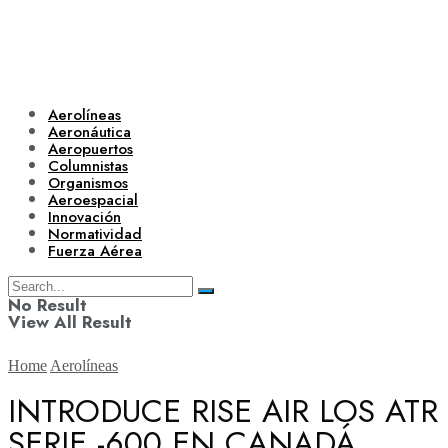
Aerolíneas
Aeronáutica
Aeropuertos
Columnistas
Organismos
Aeroespacial
Innovación
Normatividad
Fuerza Aérea
No Result
View All Result
Home
Aerolíneas
INTRODUCE RISE AIR LOS ATR
SERIE -600 EN CANADÁ
Aerolíneas