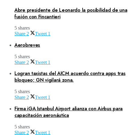
Abre presidente de Leonardo la posibilidad de una
fusión con Fincantieri
5 shares
Share
2
Tweet
1
Aerobreves
5 shares
Share
2
Tweet
1
Logran taxistas del AICM acuerdo contra apps tras
bloqueo; GN vigilará zona.
5 shares
Share
2
Tweet
1
Firma iGA Istanbul Airport alianza con Airbus para
capacitación aeronáutica
5 shares
Share
2
Tweet
1