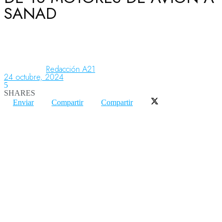
SANAD
Aeronáutica
Aeropuertos
Redacción A21
24 octubre, 2024
5
SHARES
Columnistas
Enviar
Compartir
Compartir
Organismos
Aeroespacial
Innovación