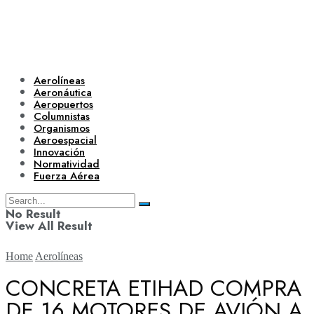
Aerolíneas
Aeronáutica
Aeropuertos
Columnistas
Organismos
Aeroespacial
Innovación
Normatividad
Fuerza Aérea
No Result
View All Result
Home
Aerolíneas
CONCRETA ETIHAD COMPRA
DE 16 MOTORES DE AVIÓN A
Aerolíneas