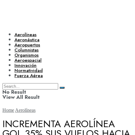
Aerolíneas
Aeronáutica
Aeropuertos
Columnistas
Organismos
Aeroespacial
Innovación
Normatividad
Fuerza Aérea
No Result
View All Result
Home
Aerolíneas
INCREMENTA AEROLÍNEA
GOL 35% SUS VUELOS HACIA
Aerolíneas