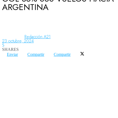
ARGENTINA
Aeronáutica
Aeropuertos
Redacción A21
23 octubre, 2024
5
SHARES
Columnistas
Enviar
Compartir
Compartir
Organismos
Aeroespacial
Innovación