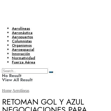
Aerolíneas
Aeronáutica
Aeropuertos
Columnistas
Organismos
Aeroespacial
Innovación
Normatividad
Fuerza Aérea
No Result
View All Result
Home
Aerolíneas
RETOMAN GOL Y AZUL
NEGOCIACIONES PARA
Aerolíneas