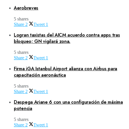
Aerobreves
5 shares
Share
2
Tweet
1
Logran taxistas del AICM acuerdo contra apps tras
bloqueo; GN vigilará zona.
5 shares
Share
2
Tweet
1
Firma iGA Istanbul Airport alianza con Airbus para
capacitación aeronáutica
5 shares
Share
2
Tweet
1
Despega Ariane 6 con una configuración de máxima
potencia
5 shares
Share
2
Tweet
1