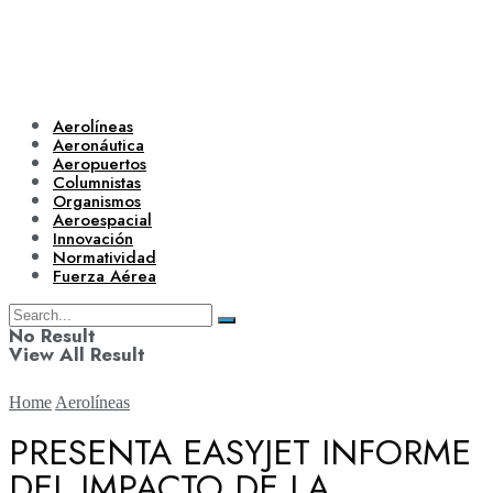
Aerolíneas
Aeronáutica
Aeropuertos
Columnistas
Organismos
Aeroespacial
Innovación
Normatividad
Fuerza Aérea
No Result
View All Result
Home
Aerolíneas
PRESENTA EASYJET INFORME
DEL IMPACTO DE LA
Aerolíneas