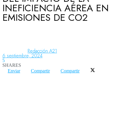
INEFICIENCIA AÉREA EN
EMISIONES DE CO2
Aeronáutica
Aeropuertos
Redacción A21
6 septiembre, 2024
5
Columnistas
SHARES
Enviar
Compartir
Compartir
Organismos
Aeroespacial
Innovación