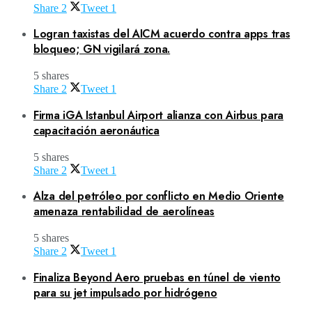
Share
2
Tweet
1
Logran taxistas del AICM acuerdo contra apps tras
bloqueo; GN vigilará zona.
5 shares
Share
2
Tweet
1
Firma iGA Istanbul Airport alianza con Airbus para
capacitación aeronáutica
5 shares
Share
2
Tweet
1
Alza del petróleo por conflicto en Medio Oriente
amenaza rentabilidad de aerolíneas
5 shares
Share
2
Tweet
1
Finaliza Beyond Aero pruebas en túnel de viento
para su jet impulsado por hidrógeno