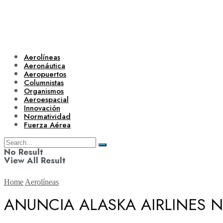
Aerolíneas
Aeronáutica
Aeropuertos
Columnistas
Organismos
Aeroespacial
Innovación
Normatividad
Fuerza Aérea
No Result
View All Result
Home
Aerolíneas
ANUNCIA ALASKA AIRLINES N
Aerolíneas