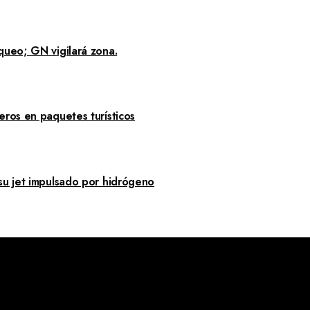
queo; GN vigilará zona.
eros en paquetes turísticos
su jet impulsado por hidrógeno