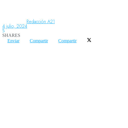
Aeronáutica
Redacción A21
4 julio, 2024
5
SHARES
Aeropuertos
Enviar
Compartir
Compartir
Columnistas
Organismos
Aeroespacial
Innovación