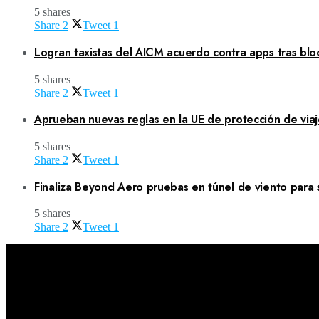
5 shares
Share
2
Tweet
1
Logran taxistas del AICM acuerdo contra apps tras blo
5 shares
Share
2
Tweet
1
Aprueban nuevas reglas en la UE de protección de viaj
5 shares
Share
2
Tweet
1
Finaliza Beyond Aero pruebas en túnel de viento para 
5 shares
Share
2
Tweet
1