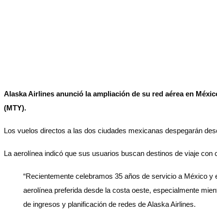
No Result
Normatividad
View All Result
Fuerza Aérea
Alaska Airlines anunció la ampliación de su red aérea en Méxic
(MTY).
No Result
Los vuelos directos a las dos ciudades mexicanas despegarán desd
La aerolínea indicó que sus usuarios buscan destinos de viaje con 
View All Result
“Recientemente celebramos 35 años de servicio a México y est
aerolínea preferida desde la costa oeste, especialmente mient
de ingresos y planificación de redes de Alaska Airlines.