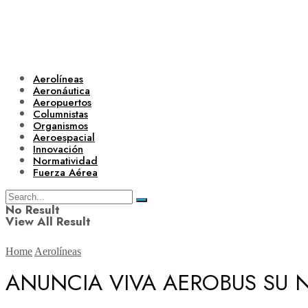
Aerolíneas
Aeronáutica
Aeropuertos
Columnistas
Organismos
Aeroespacial
Innovación
Normatividad
Fuerza Aérea
No Result
View All Result
Home
Aerolíneas
ANUNCIA VIVA AEROBUS SU N
Aerolíneas