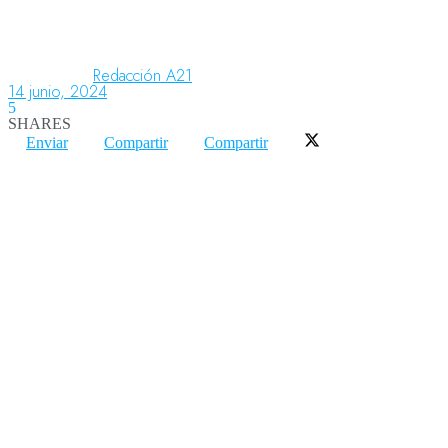
Aeronáutica
Redacción A21
14 junio, 2024
5
SHARES
Aeropuertos
Enviar
Compartir
Compartir
Columnistas
Organismos
Aeroespacial
Innovación