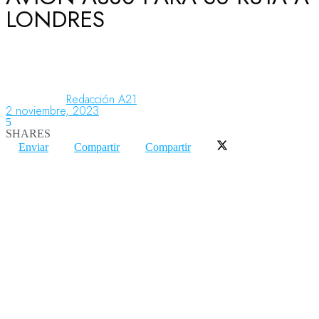
LONDRES
Aeronáutica
Aeropuertos
Redacción A21
2 noviembre, 2023
5
SHARES
Columnistas
Enviar
Compartir
Compartir
Organismos
Aeroespacial
Innovación