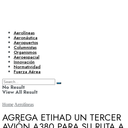
Aerolíneas
Aeronáutica
Aeropuertos
Columnistas
Organismos
Aeroespacial
Innovación
Normatividad
Fuerza Aérea
No Result
View All Result
Home
Aerolíneas
AGREGA ETIHAD UN TERCER
AVIÓN A380 PARA SU RUTA A
Aerolíneas