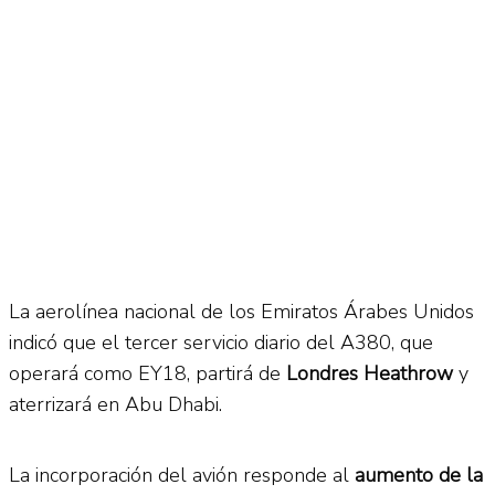
No Result
Normatividad
View All Result
Fuerza Aérea
No Result
La aerolínea nacional de los Emiratos Árabes Unidos
indicó que el tercer servicio diario del A380, que
View All Result
operará como EY18, partirá de
Londres Heathrow
y
aterrizará en Abu Dhabi.
La incorporación del avión responde al
aumento de la