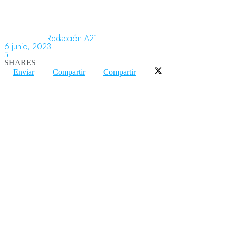
Aeronáutica
Redacción A21
6 junio, 2023
5
SHARES
Aeropuertos
Enviar
Compartir
Compartir
Columnistas
Organismos
Aeroespacial
Innovación