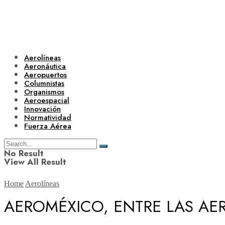
Aerolíneas
Aeronáutica
Aeropuertos
Columnistas
Organismos
Aeroespacial
Innovación
Normatividad
Fuerza Aérea
No Result
View All Result
Home
Aerolíneas
AEROMÉXICO, ENTRE LAS AER
Aerolíneas