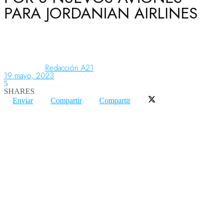
PARA JORDANIAN AIRLINES
Aeronáutica
Aeropuertos
Redacción A21
19 mayo, 2023
5
SHARES
Columnistas
Enviar
Compartir
Compartir
Organismos
Aeroespacial
Innovación