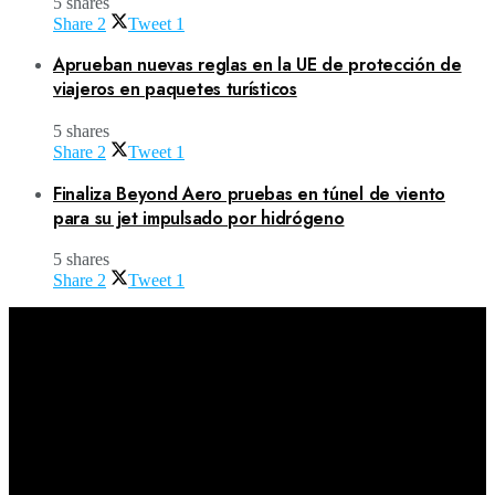
5 shares
Share
2
Tweet
1
Aprueban nuevas reglas en la UE de protección de
viajeros en paquetes turísticos
5 shares
Share
2
Tweet
1
Finaliza Beyond Aero pruebas en túnel de viento
para su jet impulsado por hidrógeno
5 shares
Share
2
Tweet
1