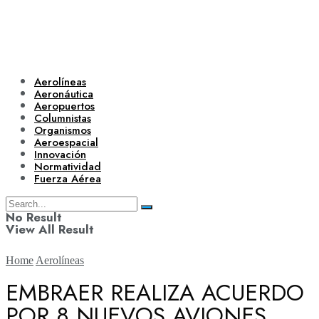
Aerolíneas
Aeronáutica
Aeropuertos
Columnistas
Organismos
Aeroespacial
Innovación
Normatividad
Fuerza Aérea
No Result
View All Result
Home
Aerolíneas
EMBRAER REALIZA ACUERDO
POR 8 NUEVOS AVIONES
Aerolíneas