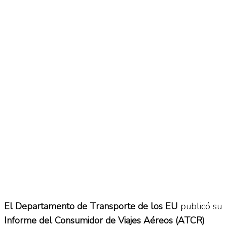
No Result
Normatividad
View All Result
Fuerza Aérea
No Result
View All Result
El Departamento de Transporte de los EU
publicó su
Informe del Consumidor de Viajes Aéreos (ATCR)