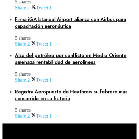
5 shares
Share
2
Tweet
1
Firma iGA Istanbul Airport alianza con Airbus para
capacitación aeronáutica
5 shares
Share
2
Tweet
1
Alza del petróleo por conflicto en Medio Oriente
amenaza rentabilidad de aerolíneas
5 shares
Share
2
Tweet
1
Registra Aeropuerto de Heathrow su febrero más
concurrido en su historia
5 shares
Share
2
Tweet
1