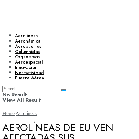
Aerolíneas
Aeronáutica
Aeropuertos
Columnistas
Organismos
Aeroespacial
Innovación
Normatividad
Fuerza Aérea
No Result
View All Result
Home
Aerolíneas
AEROLÍNEAS DE EU VEN
AFECTADAS SUS
Aerolíneas