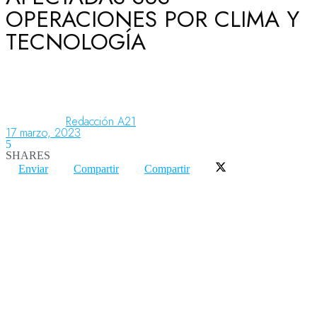
OPERACIONES POR CLIMA Y
TECNOLOGÍA
Aeronáutica
Aeropuertos
Redacción A21
17 marzo, 2023
5
Columnistas
SHARES
Enviar
Compartir
Compartir
Organismos
Aeroespacial
Innovación