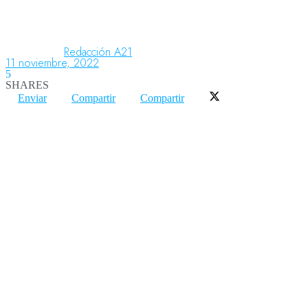
Aeronáutica
Redacción A21
11 noviembre, 2022
5
SHARES
Aeropuertos
Enviar
Compartir
Compartir
Columnistas
Organismos
Aeroespacial
Innovación