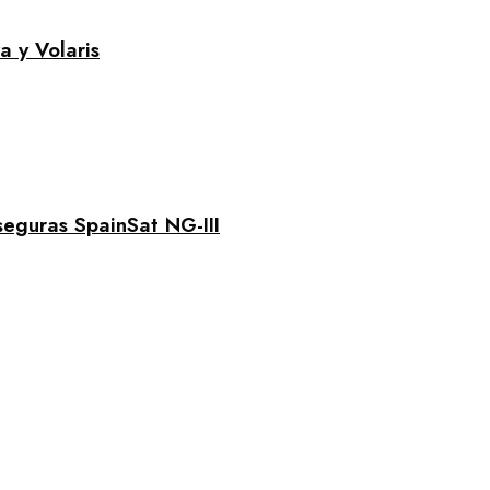
a y Volaris
seguras SpainSat NG-III