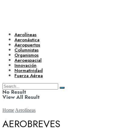
Aerolíneas
Aeronáutica
Aeropuertos
Columnistas
Organismos
Aeroespacial
Innovación
Normatividad
Fuerza Aérea
No Result
View All Result
Home
Aerolíneas
AEROBREVES
Aerolíneas