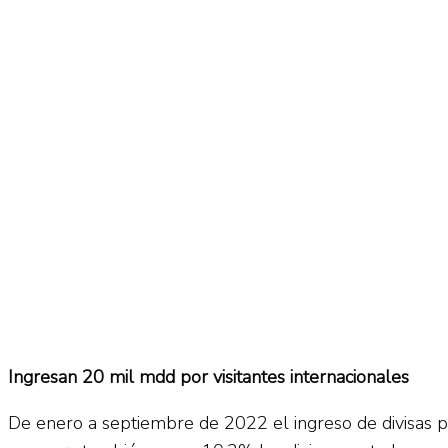
No Result
Normatividad
View All Result
Fuerza Aérea
No Result
View All Result
Ingresan 20 mil mdd por visitantes internacionales
De enero a septiembre de 2022 el ingreso de divisas p