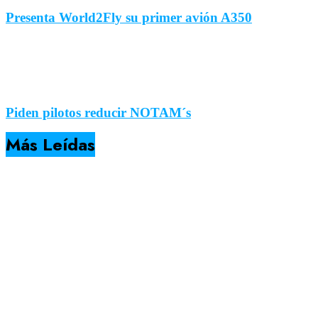
Presenta World2Fly su primer avión A350
Piden pilotos reducir NOTAM´s
Más Leídas