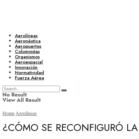
Aerolíneas
Aeronáutica
Aeropuertos
Columnistas
Organismos
Aeroespacial
Innovación
Normatividad
Fuerza Aérea
No Result
View All Result
Home
Aerolíneas
¿CÓMO SE RECONFIGURÓ LA 
Aerolíneas