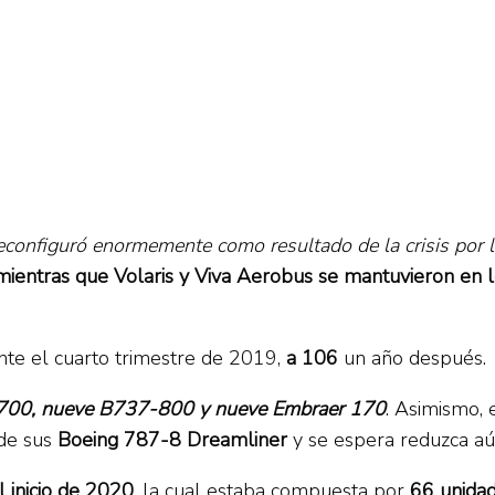
reconfiguró enormemente como resultado de la crisis por
ientras que Volaris y Viva Aerobus se mantuvieron en l
ante el cuarto trimestre de 2019,
a 106
un año después.
7-700, nueve B737-800 y nueve Embraer 170
. Asimismo, 
 de sus
Boeing 787-8 Dreamliner
y se espera reduzca aú
l inicio de 2020
, la cual estaba compuesta por
66 unidad