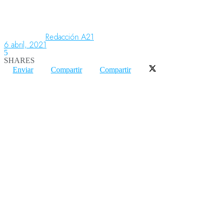
Aeronáutica
Redacción A21
6 abril, 2021
5
SHARES
Aeropuertos
Enviar
Compartir
Compartir
Columnistas
Organismos
Aeroespacial
Innovación