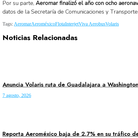
Por su parte,
Aeromar finalizó el año con ocho aeronav
datos de la Secretaría de Comunicaciones y Transporte
Tags:
Aeromar
Aeroméxico
Flota
Interjet
Viva Aerobus
Volaris
Noticias Relacionadas
Anuncia Volaris ruta de Guadalajara a Washingto
7 agosto, 2026
Reporta Aeroméxico baja de 2.7% en su tráfico de 