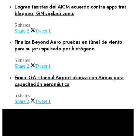
Logran taxistas del AICM acuerdo contra apps tras
bloqueo; GN vigilará zona.
5 shares
Share
2
Tweet
1
Finaliza Beyond Aero pruebas en túnel de viento
para su jet impulsado por hidrógeno
5 shares
Share
2
Tweet
1
Firma iGA Istanbul Airport alianza con Airbus para
capacitación aeronáutica
5 shares
Share
2
Tweet
1