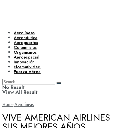
Aerolíneas
Aeronáutica
Aeropuertos
Columnistas
Organismos
Aeroespacial
Innovación
Normatividad
Fuerza Aérea
No Result
View All Result
Home
Aerolíneas
VIVE AMERICAN AIRLINES
SUS MEJORES AÑOS
Aerolíneas