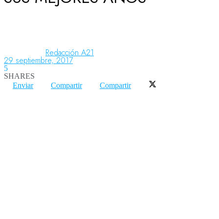
Aeronáutica
Redacción A21
29 septiembre, 2017
Aeropuertos
5
SHARES
Enviar
Compartir
Compartir
Columnistas
Organismos
Aeroespacial
Innovación