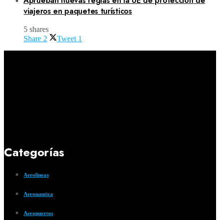
Aprueban nuevas reglas en la UE de protección de
viajeros en paquetes turísticos
5 shares
Share
2
Tweet
1
Categorías
Aerolíneas
Aeronautica
Aeropuertos