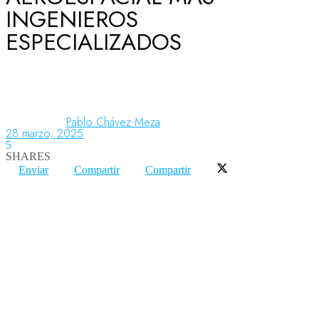
INGENIEROS
ESPECIALIZADOS
Aeronáutica
Aeropuertos
Pablo Chávez Meza
28 marzo, 2025
5
Columnistas
SHARES
Enviar
Compartir
Compartir
Organismos
Aeroespacial
Innovación