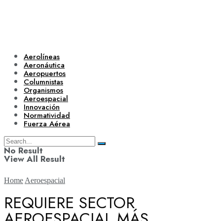
Aerolíneas
Aeronáutica
Aeropuertos
Columnistas
Organismos
Aeroespacial
Innovación
Normatividad
Fuerza Aérea
No Result
View All Result
Home
Aeroespacial
REQUIERE SECTOR
AEROESPACIAL MÁS
Aerolíneas