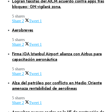
Logran taxistas del AICM acuerdo contra apps tras
bloqueo; GN vigilará zona.
5 shares
Share
2
Tweet
1
Aerobreves
5 shares
Share
2
Tweet
1
Firma iGA Istanbul Airport alianza con Airbus para
capacitación aeronáutica
5 shares
Share
2
Tweet
1
Alza del petróleo por conflicto en Medio Oriente
amenaza rentabilidad de aerolíneas
5 shares
Share
2
Tweet
1