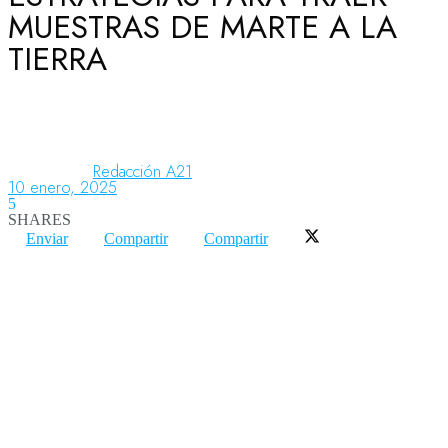
MUESTRAS DE MARTE A LA
TIERRA
Aeronáutica
Aeropuertos
Redacción A21
10 enero, 2025
5
Columnistas
SHARES
Enviar
Compartir
Compartir
Organismos
Aeroespacial
Innovación