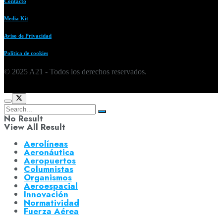
Contacto
Media Kit
Aviso de Privacidad
Política de cookies
© 2025 A21 - Todos los derechos reservados.
No Result
View All Result
Aerolíneas
Aeronáutica
Aeropuertos
Columnistas
Organismos
Aeroespacial
Innovación
Normatividad
Fuerza Aérea