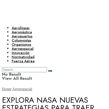
Aerolíneas
Aeronáutica
Aeropuertos
Columnistas
Organismos
Aeroespacial
Innovación
Normatividad
Fuerza Aérea
No Result
View All Result
Home
Aeroespacial
EXPLORA NASA NUEVAS
ESTRATEGIAS PARA TRAER
Aerolíneas