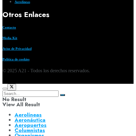
Aerolíneas
Otros Enlaces
Contacto
Media Kit
Aviso de Privacidad
Política de cookies
© 2025 A21 - Todos los derechos reservados.
No Result
View All Result
Aerolíneas
Aeronáutica
Aeropuertos
Columnistas
Organismos