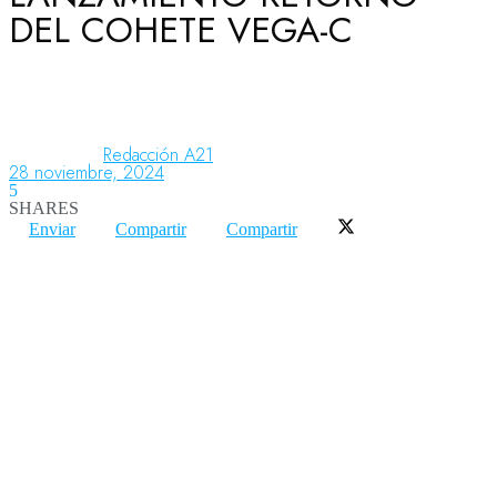
DEL COHETE VEGA-C
Aeronáutica
Aeropuertos
Redacción A21
28 noviembre, 2024
5
SHARES
Columnistas
Enviar
Compartir
Compartir
Organismos
Aeroespacial
Innovación