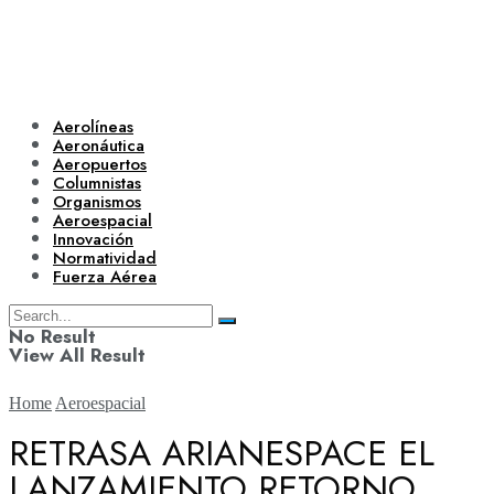
Aerolíneas
Aeronáutica
Aeropuertos
Columnistas
Organismos
Aeroespacial
Innovación
Normatividad
Fuerza Aérea
No Result
View All Result
Home
Aeroespacial
RETRASA ARIANESPACE EL
LANZAMIENTO RETORNO
Aerolíneas