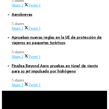
5 shares
Share
2
Tweet
1
Aerobreves
5 shares
Share
2
Tweet
1
Aprueban nuevas reglas en la UE de protección de
viajeros en paquetes turísticos
5 shares
Share
2
Tweet
1
Finaliza Beyond Aero pruebas en túnel de viento
para su jet impulsado por hidrógeno
5 shares
Share
2
Tweet
1