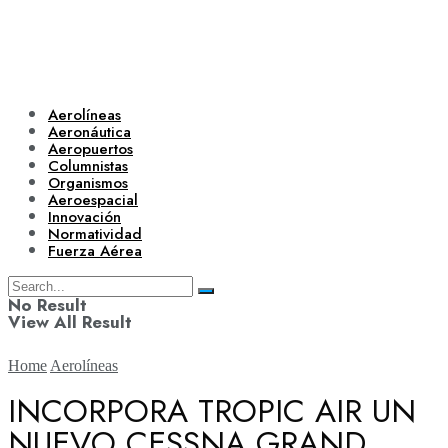
Aerolíneas
Aeronáutica
Aeropuertos
Columnistas
Organismos
Aeroespacial
Innovación
Normatividad
Fuerza Aérea
No Result
View All Result
Home
Aerolíneas
INCORPORA TROPIC AIR UN
NUEVO CESSNA GRAND
Aerolíneas