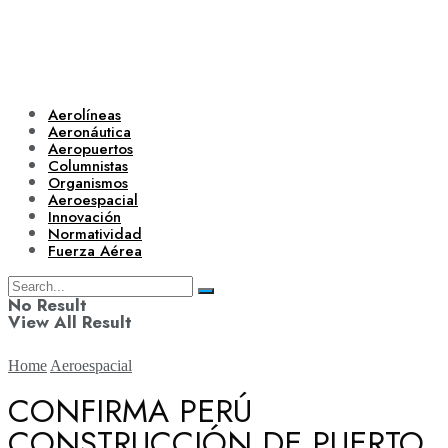
Aerolíneas
Aeronáutica
Aeropuertos
Columnistas
Organismos
Aeroespacial
Innovación
Normatividad
Fuerza Aérea
No Result
View All Result
Home
Aeroespacial
CONFIRMA PERÚ
CONSTRUCCIÓN DE PUERTO
Aerolíneas