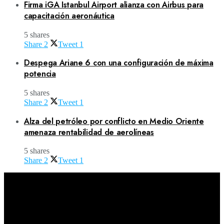
Firma iGA Istanbul Airport alianza con Airbus para
capacitación aeronáutica
5 shares
Share
2
Tweet
1
Despega Ariane 6 con una configuración de máxima
potencia
5 shares
Share
2
Tweet
1
Alza del petróleo por conflicto en Medio Oriente
amenaza rentabilidad de aerolíneas
5 shares
Share
2
Tweet
1