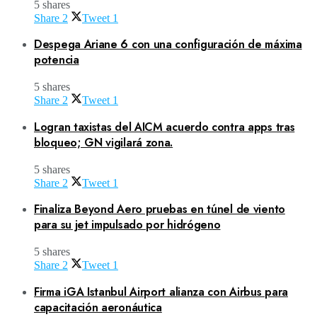
5 shares
Share
2
Tweet
1
Despega Ariane 6 con una configuración de máxima
potencia
5 shares
Share
2
Tweet
1
Logran taxistas del AICM acuerdo contra apps tras
bloqueo; GN vigilará zona.
5 shares
Share
2
Tweet
1
Finaliza Beyond Aero pruebas en túnel de viento
para su jet impulsado por hidrógeno
5 shares
Share
2
Tweet
1
Firma iGA Istanbul Airport alianza con Airbus para
capacitación aeronáutica