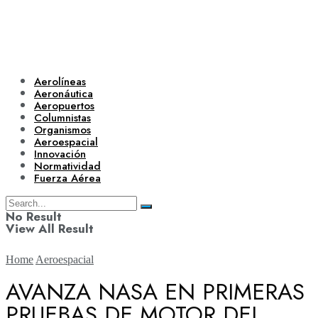
Aerolíneas
Aeronáutica
Aeropuertos
Columnistas
Organismos
Aeroespacial
Innovación
Normatividad
Fuerza Aérea
No Result
View All Result
Home
Aeroespacial
AVANZA NASA EN PRIMERAS
PRUEBAS DE MOTOR DEL
Aerolíneas