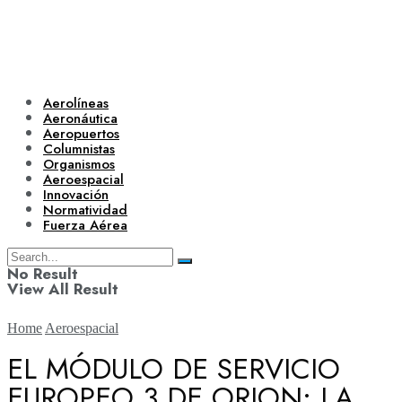
Aerolíneas
Aeronáutica
Aeropuertos
Columnistas
Organismos
Aeroespacial
Innovación
Normatividad
Fuerza Aérea
No Result
View All Result
Home
Aeroespacial
EL MÓDULO DE SERVICIO
EUROPEO 3 DE ORION: LA
Aerolíneas