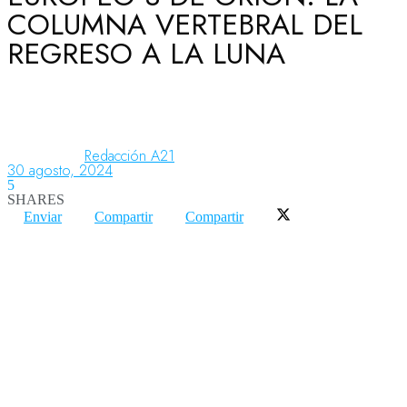
COLUMNA VERTEBRAL DEL
REGRESO A LA LUNA
Aeronáutica
Aeropuertos
Redacción A21
30 agosto, 2024
5
Columnistas
SHARES
Enviar
Compartir
Compartir
Organismos
Aeroespacial
Innovación