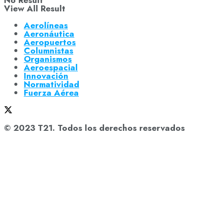
No Result
View All Result
Aerolíneas
Aeronáutica
Aeropuertos
Columnistas
Organismos
Aeroespacial
Innovación
Normatividad
Fuerza Aérea
© 2023 T21. Todos los derechos reservados