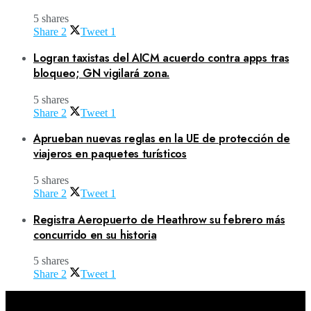
5 shares
Share
2
Tweet
1
Logran taxistas del AICM acuerdo contra apps tras
bloqueo; GN vigilará zona.
5 shares
Share
2
Tweet
1
Aprueban nuevas reglas en la UE de protección de
viajeros en paquetes turísticos
5 shares
Share
2
Tweet
1
Registra Aeropuerto de Heathrow su febrero más
concurrido en su historia
5 shares
Share
2
Tweet
1