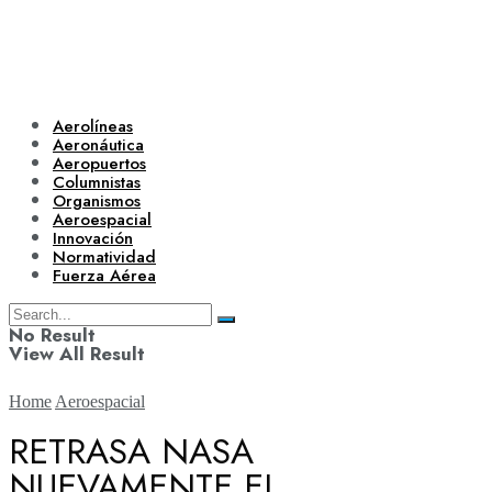
Aerolíneas
Aeronáutica
Aeropuertos
Columnistas
Organismos
Aeroespacial
Innovación
Normatividad
Fuerza Aérea
No Result
View All Result
Home
Aeroespacial
RETRASA NASA
NUEVAMENTE EL
Aerolíneas