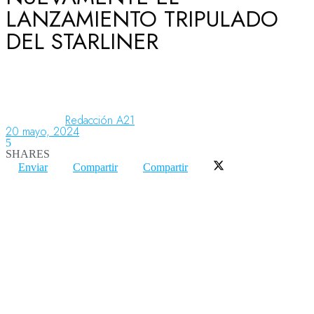
LANZAMIENTO TRIPULADO
DEL STARLINER
Aeronáutica
Aeropuertos
Redacción A21
20 mayo, 2024
5
Columnistas
SHARES
Enviar
Compartir
Compartir
Organismos
Aeroespacial
Innovación