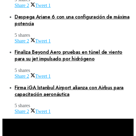
Share
2
Tweet
1
Despega Ariane 6 con una configuración de máxima
potencia
5 shares
Share
2
Tweet
1
Finaliza Beyond Aero pruebas en túnel de viento
para su jet impulsado por hidrógeno
5 shares
Share
2
Tweet
1
Firma iGA Istanbul Airport alianza con Airbus para
capacitación aeronáutica
5 shares
Share
2
Tweet
1