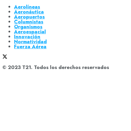
Aerolíneas
Aeronáutica
Aeropuertos
Columnistas
Organismos
Aeroespacial
Innovación
Normatividad
Fuerza Aérea
© 2023 T21. Todos los derechos reservados