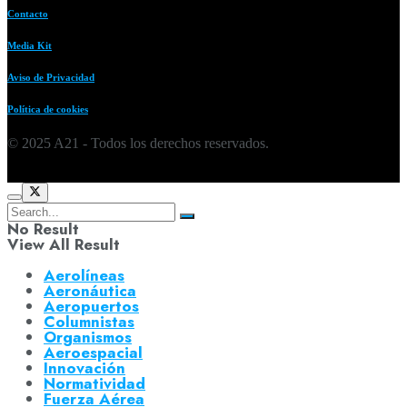
Contacto
Media Kit
Aviso de Privacidad
Política de cookies
© 2025 A21 - Todos los derechos reservados.
No Result
View All Result
Aerolíneas
Aeronáutica
Aeropuertos
Columnistas
Organismos
Aeroespacial
Innovación
Normatividad
Fuerza Aérea