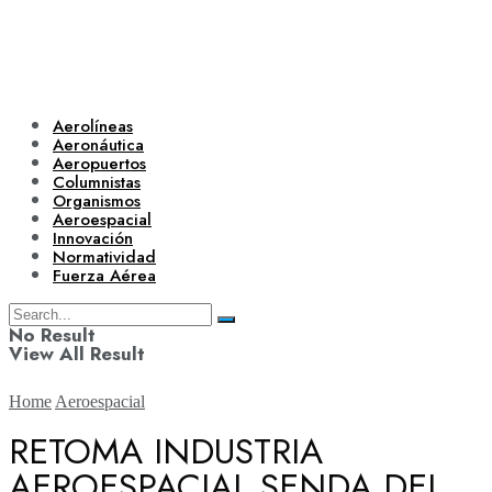
Aerolíneas
Aeronáutica
Aeropuertos
Columnistas
Organismos
Aeroespacial
Innovación
Normatividad
Fuerza Aérea
No Result
View All Result
Home
Aeroespacial
RETOMA INDUSTRIA
AEROESPACIAL SENDA DEL
Aerolíneas