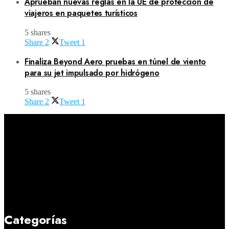
Aprueban nuevas reglas en la UE de protección de
viajeros en paquetes turísticos
5 shares
Share
2
Tweet
1
Finaliza Beyond Aero pruebas en túnel de viento
para su jet impulsado por hidrógeno
5 shares
Share
2
Tweet
1
Categorías