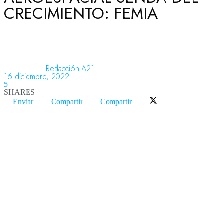
CRECIMIENTO: FEMIA
Aeronáutica
Aeropuertos
Redacción A21
16 diciembre, 2022
5
SHARES
Columnistas
Enviar
Compartir
Compartir
Organismos
Aeroespacial
Innovación