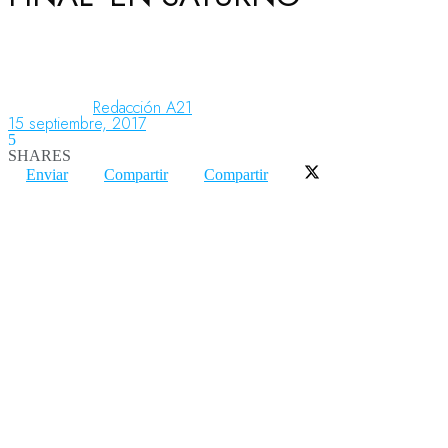
Aeronáutica
Redacción A21
15 septiembre, 2017
Aeropuertos
5
SHARES
Enviar
Compartir
Compartir
Columnistas
Organismos
Aeroespacial
Innovación