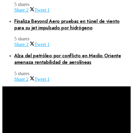
5 shares
Share
2
Tweet
1
Finaliza Beyond Aero pruebas en túnel de viento
para su jet impulsado por hidrógeno
5 shares
Share
2
Tweet
1
Alza del petróleo por conflicto en Medio Oriente
amenaza rentabilidad de aerolíneas
5 shares
Share
2
Tweet
1