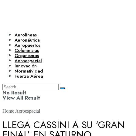
Aerolíneas
Aeronáutica
Aeropuertos
Columnistas
Organismos
Aeroespacial
Innovación
Normatividad
Fuerza Aérea
No Result
View All Result
Home
Aeroespacial
LLEGA CASSINI A SU ‘GRAN
FINAL’ EN SATURNO
Aerolíneas