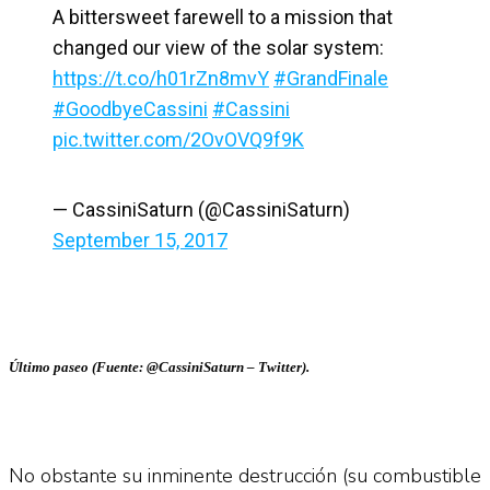
A bittersweet farewell to a mission that
changed our view of the solar system:
https://t.co/h01rZn8mvY
#GrandFinale
#GoodbyeCassini
#Cassini
pic.twitter.com/2OvOVQ9f9K
— CassiniSaturn (@CassiniSaturn)
September 15, 2017
Último paseo (Fuente: @CassiniSaturn – Twitter).
No obstante su inminente destrucción (su combustible