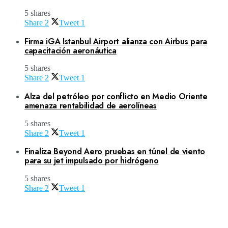
5 shares
Share
2
Tweet
1
Firma iGA Istanbul Airport alianza con Airbus para
capacitación aeronáutica
5 shares
Share
2
Tweet
1
Alza del petróleo por conflicto en Medio Oriente
amenaza rentabilidad de aerolíneas
5 shares
Share
2
Tweet
1
Finaliza Beyond Aero pruebas en túnel de viento
para su jet impulsado por hidrógeno
5 shares
Share
2
Tweet
1