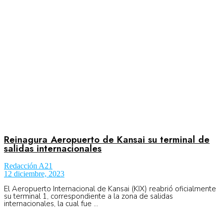
Aeronáutica
Aeropuertos
Columnistas
Organismos
Reinagura Aeropuerto de Kansai su terminal de
salidas internacionales
Redacción A21
Aeroespacial
12 diciembre, 2023
El Aeropuerto Internacional de Kansai (KIX) reabrió oficialmente
su terminal 1, correspondiente a la zona de salidas
internacionales, la cual fue ...
Innovación