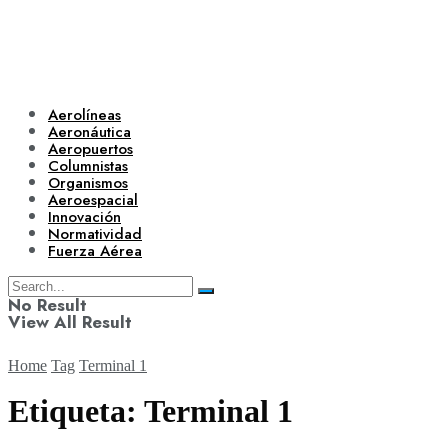
Aerolíneas
Aeronáutica
Aeropuertos
Columnistas
Organismos
Aeroespacial
Innovación
Normatividad
Fuerza Aérea
No Result
View All Result
Home
Tag
Terminal 1
Etiqueta:
Terminal 1
Aerolíneas