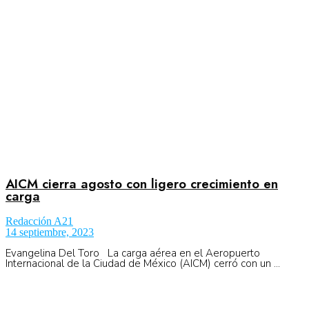
No Result
Normatividad
View All Result
Fuerza Aérea
No Result
AICM cierra agosto con ligero crecimiento en
carga
Redacción A21
View All Result
14 septiembre, 2023
Evangelina Del Toro La carga aérea en el Aeropuerto
Internacional de la Ciudad de México (AICM) cerró con un ...