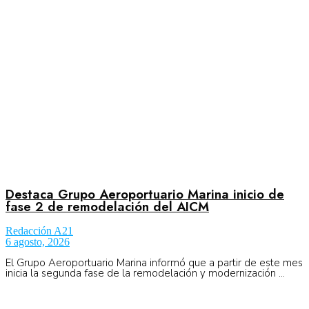
Aeronáutica
Aeropuertos
Columnistas
Organismos
Destaca Grupo Aeroportuario Marina inicio de
fase 2 de remodelación del AICM
Redacción A21
Aeroespacial
6 agosto, 2026
El Grupo Aeroportuario Marina informó que a partir de este mes
inicia la segunda fase de la remodelación y modernización ...
Innovación