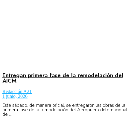
No Result
Normatividad
View All Result
Fuerza Aérea
Entregan primera fase de la remodelación del
No Result
AICM
Redacción A21
View All Result
1 junio, 2026
Este sábado, de manera oficial, se entregaron las obras de la
primera fase de la remodelación del Aeropuerto Internacional
de ...