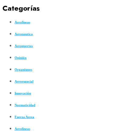
Categorías
Aerolíneas
Aeronautica
Aeropuertos
Opinión
Organismos
Aeroespacial
Innovación
Normatividad
Fuerza Aerea
Aerolíneas