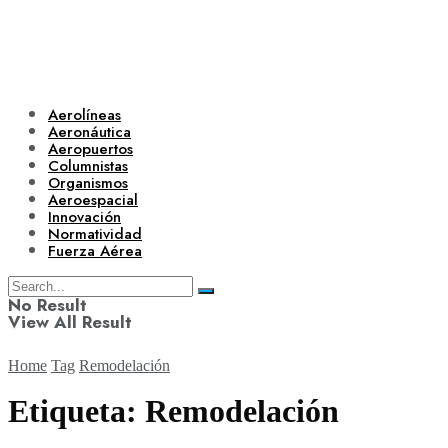
Aerolíneas
Aeronáutica
Aeropuertos
Columnistas
Organismos
Aeroespacial
Innovación
Normatividad
Fuerza Aérea
No Result
View All Result
Home
Tag
Remodelación
Etiqueta:
Remodelación
Aerolíneas