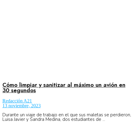
Aeronáutica
Aeropuertos
Columnistas
Organismos
Cómo limpiar y sanitizar al máximo un avión en
30 segundos
Redacción A21
Aeroespacial
13 noviembre, 2023
Durante un viaje de trabajo en el que sus maletas se perdieron,
Luisa Javier y Sandra Medina, dos estudiantes de ...
Innovación