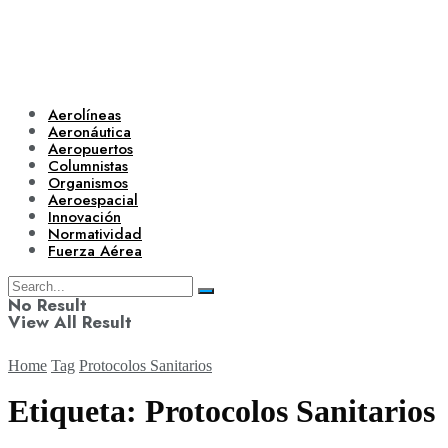
Aerolíneas
Aeronáutica
Aeropuertos
Columnistas
Organismos
Aeroespacial
Innovación
Normatividad
Fuerza Aérea
No Result
View All Result
Home
Tag
Protocolos Sanitarios
Etiqueta:
Protocolos Sanitarios
Aerolíneas