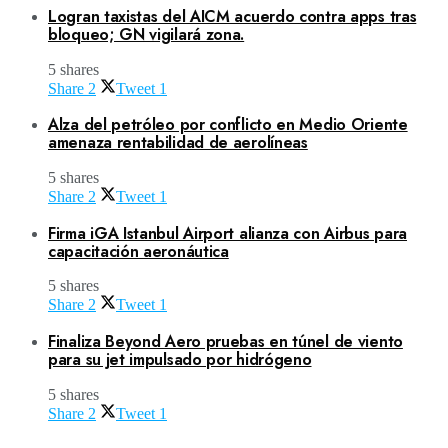
Logran taxistas del AICM acuerdo contra apps tras
bloqueo; GN vigilará zona.
5 shares
Share
2
Tweet
1
Alza del petróleo por conflicto en Medio Oriente
amenaza rentabilidad de aerolíneas
5 shares
Share
2
Tweet
1
Firma iGA Istanbul Airport alianza con Airbus para
capacitación aeronáutica
5 shares
Share
2
Tweet
1
Finaliza Beyond Aero pruebas en túnel de viento
para su jet impulsado por hidrógeno
5 shares
Share
2
Tweet
1