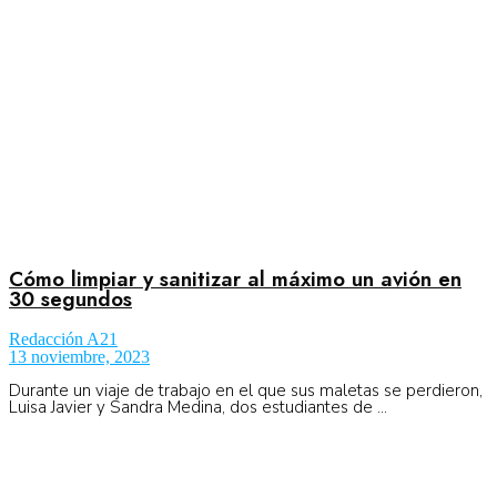
No Result
Normatividad
View All Result
Fuerza Aérea
Cómo limpiar y sanitizar al máximo un avión en
No Result
30 segundos
Redacción A21
View All Result
13 noviembre, 2023
Durante un viaje de trabajo en el que sus maletas se perdieron,
Luisa Javier y Sandra Medina, dos estudiantes de ...