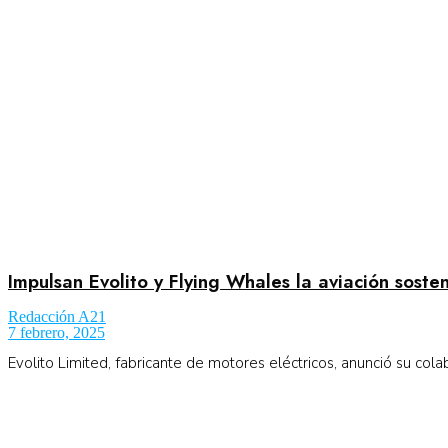
Aeronáutica
Aeropuertos
Columnistas
Organismos
Impulsan Evolito y Flying Whales la aviación soste
Redacción A21
7 febrero, 2025
Aeroespacial
Evolito Limited, fabricante de motores eléctricos, anunció su cola
Innovación