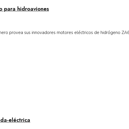
o para hidroaviones
imero provea sus innovadores motores eléctricos de hidrógeno ZA60
da-eléctrica