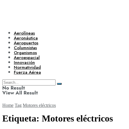
Aerolíneas
Aeronáutica
Aeropuertos
Columnistas
Organismos
Aeroespacial
Innovación
Normatividad
Fuerza Aérea
No Result
View All Result
Home
Tag
Motores eléctricos
Etiqueta:
Motores eléctricos
Aerolíneas