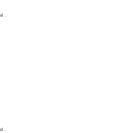
 ...
 ...