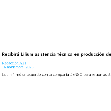
No Result
Normatividad
View All Result
Fuerza Aérea
Recibirá Lilium asistencia técnica en producción 
No Result
Redacción A21
16 noviembre, 2023
Lilium firmó un acuerdo con la compañía DENSO para recibir asisten
View All Result