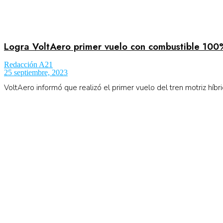
Logra VoltAero primer vuelo con combustible 100
Redacción A21
25 septiembre, 2023
VoltAero informó que realizó el primer vuelo del tren motriz híbrid