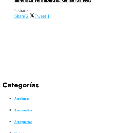
amenaza rentabilidad de aerolíneas
5 shares
Share
2
Tweet
1
Categorías
Aerolíneas
Aeronautica
Aeropuertos