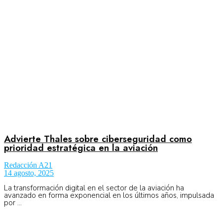
Aeronáutica
Aeropuertos
Columnistas
Organismos
Advierte Thales sobre ciberseguridad como
prioridad estratégica en la aviación
Redacción A21
Aeroespacial
14 agosto, 2025
La transformación digital en el sector de la aviación ha
avanzado en forma exponencial en los últimos años, impulsada
por ...
Innovación