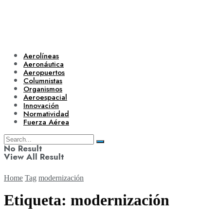
Aerolíneas
Aeronáutica
Aeropuertos
Columnistas
Organismos
Aeroespacial
Innovación
Normatividad
Fuerza Aérea
No Result
View All Result
Home
Tag
modernización
Etiqueta:
modernización
Aerolíneas