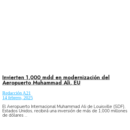
No Result
Normatividad
View All Result
Fuerza Aérea
No Result
Invierten 1,000 mdd en modernización del
Aeropuerto Muhammad Ali, EU
Redacción A21
View All Result
14 febrero, 2025
El Aeropuerto Internacional Muhammad Ali de Louisville (SDF),
Estados Unidos, recibirá una inversión de más de 1,000 millones
de dólares ...