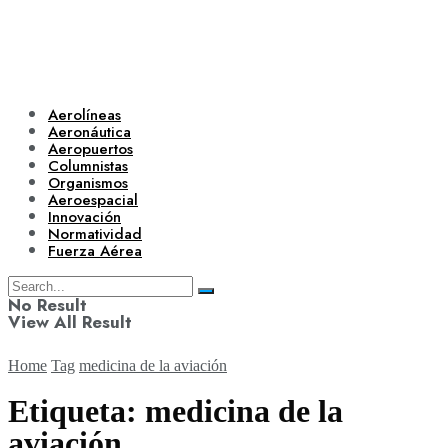
Aerolíneas
Aeronáutica
Aeropuertos
Columnistas
Organismos
Aeroespacial
Innovación
Normatividad
Fuerza Aérea
No Result
View All Result
Home
Tag
medicina de la aviación
Etiqueta:
medicina de la
aviación
Aerolíneas