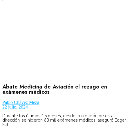
No Result
Normatividad
View All Result
Fuerza Aérea
No Result
Abate Medicina de Aviación el rezago en
exámenes médicos
View All Result
Pablo Chávez Meza
22 julio, 2024
Durante los últimos 15 meses, desde la creación de esta
dirección, se hicieron 63 mil exámenes médicos, aseguró Edgar
Elif ...