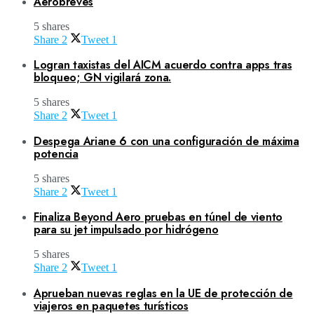
Aerobreves
5 shares
Share
2
Tweet
1
Logran taxistas del AICM acuerdo contra apps tras
bloqueo; GN vigilará zona.
5 shares
Share
2
Tweet
1
Despega Ariane 6 con una configuración de máxima
potencia
5 shares
Share
2
Tweet
1
Finaliza Beyond Aero pruebas en túnel de viento
para su jet impulsado por hidrógeno
5 shares
Share
2
Tweet
1
Aprueban nuevas reglas en la UE de protección de
viajeros en paquetes turísticos