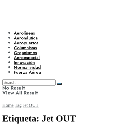
Aerolíneas
Aeronáutica
Aeropuertos
Columnistas
Organismos
Aeroespacial
Innovación
Normatividad
Fuerza Aérea
No Result
View All Result
Home
Tag
Jet OUT
Etiqueta:
Jet OUT
Aerolíneas