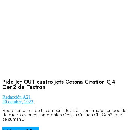
Aeronáutica
Aeropuertos
Columnistas
Organismos
Pide Jet OUT cuatro jets Cessna Citation CJ4
Gen2 de Textron
Redacción A21
Aeroespacial
20 octubre, 2023
Representantes de la compañía Jet OUT confirmaron un pedido
de cuatro aviones comerciales Cessna Citation CJ4 Gen2, que
se suman ...
Innovación