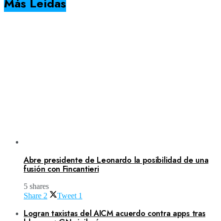
Más Leídas
No Result
Normatividad
View All Result
Fuerza Aérea
No Result
View All Result
Abre presidente de Leonardo la posibilidad de una
fusión con Fincantieri
5 shares
Share
2
Tweet
1
Logran taxistas del AICM acuerdo contra apps tras