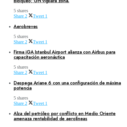
bloqueo; GN vigilará zona.
5 shares
Share
2
Tweet
1
Aerobreves
5 shares
Share
2
Tweet
1
Firma iGA Istanbul Airport alianza con Airbus para
capacitación aeronáutica
5 shares
Share
2
Tweet
1
Despega Ariane 6 con una configuración de máxima
potencia
5 shares
Share
2
Tweet
1
Alza del petróleo por conflicto en Medio Oriente
amenaza rentabilidad de aerolíneas