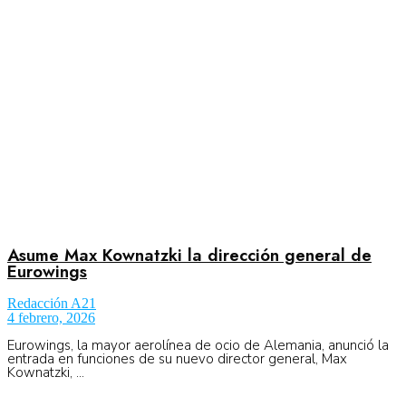
Aeronáutica
Aeropuertos
Columnistas
Organismos
Asume Max Kownatzki la dirección general de
Eurowings
Redacción A21
Aeroespacial
4 febrero, 2026
Eurowings, la mayor aerolínea de ocio de Alemania, anunció la
entrada en funciones de su nuevo director general, Max
Kownatzki, ...
Innovación