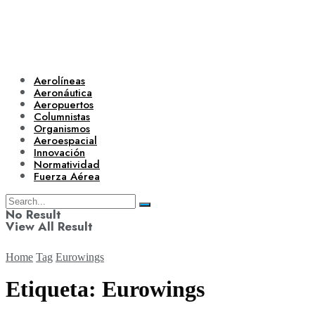
Aerolíneas
Aeronáutica
Aeropuertos
Columnistas
Organismos
Aeroespacial
Innovación
Normatividad
Fuerza Aérea
No Result
View All Result
Home
Tag
Eurowings
Etiqueta:
Eurowings
Aerolíneas