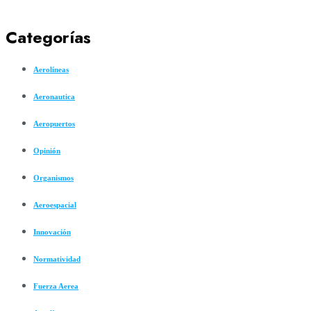
Categorías
Aerolíneas
Aeronautica
Aeropuertos
Opinión
Organismos
Aeroespacial
Innovación
Normatividad
Fuerza Aerea