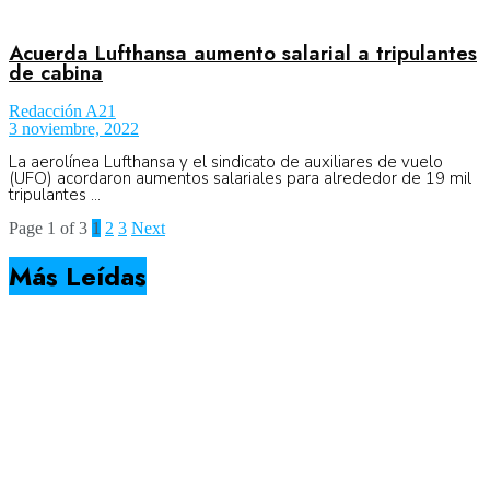
Acuerda Lufthansa aumento salarial a tripulantes
de cabina
Redacción A21
3 noviembre, 2022
La aerolínea Lufthansa y el sindicato de auxiliares de vuelo
(UFO) acordaron aumentos salariales para alrededor de 19 mil
tripulantes ...
Page 1 of 3
1
2
3
Next
Más Leídas