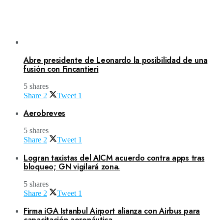
Abre presidente de Leonardo la posibilidad de una
fusión con Fincantieri
5 shares
Share
2
Tweet
1
Aerobreves
5 shares
Share
2
Tweet
1
Logran taxistas del AICM acuerdo contra apps tras
bloqueo; GN vigilará zona.
5 shares
Share
2
Tweet
1
Firma iGA Istanbul Airport alianza con Airbus para
capacitación aeronáutica