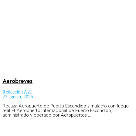
No Result
Normatividad
View All Result
Fuerza Aérea
No Result
Aerobreves
Redacción A21
27 agosto, 2025
View All Result
Realiza Aeropuerto de Puerto Escondido simulacro con fuego
real El Aeropuerto Internacional de Puerto Escondido,
administrado y operado por Aeropuertos ...