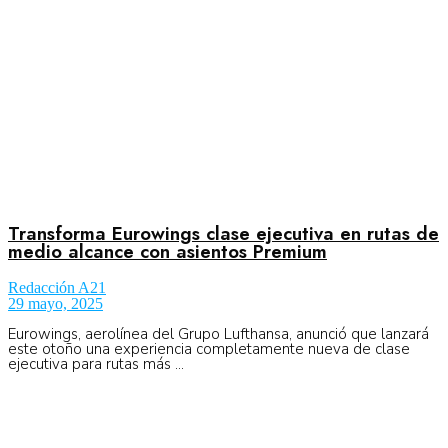
Transforma Eurowings clase ejecutiva en rutas de
medio alcance con asientos Premium
Redacción A21
29 mayo, 2025
Eurowings, aerolínea del Grupo Lufthansa, anunció que lanzará
este otoño una experiencia completamente nueva de clase
ejecutiva para rutas más ...