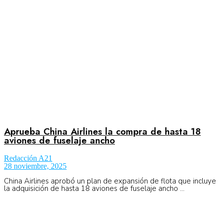
No Result
Normatividad
View All Result
Fuerza Aérea
No Result
Aprueba China Airlines la compra de hasta 18
aviones de fuselaje ancho
Redacción A21
View All Result
28 noviembre, 2025
China Airlines aprobó un plan de expansión de flota que incluye
la adquisición de hasta 18 aviones de fuselaje ancho ...