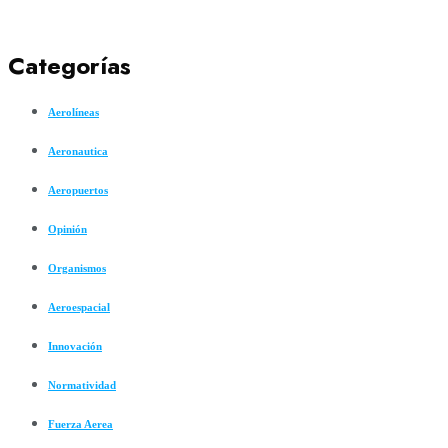
Categorías
Aerolíneas
Aeronautica
Aeropuertos
Opinión
Organismos
Aeroespacial
Innovación
Normatividad
Fuerza Aerea