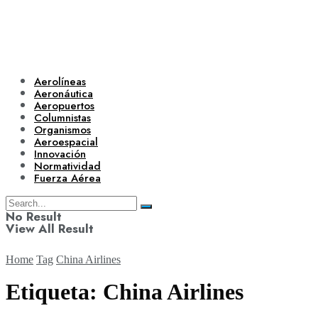
Aerolíneas
Aeronáutica
Aeropuertos
Columnistas
Organismos
Aeroespacial
Innovación
Normatividad
Fuerza Aérea
No Result
View All Result
Home
Tag
China Airlines
Etiqueta:
China Airlines
Aerolíneas