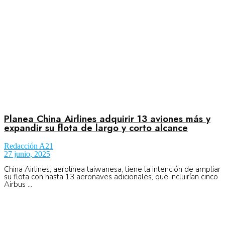
Planea China Airlines adquirir 13 aviones más y
expandir su flota de largo y corto alcance
Redacción A21
27 junio, 2025
China Airlines, aerolínea taiwanesa, tiene la intención de ampliar
su flota con hasta 13 aeronaves adicionales, que incluirían cinco
Airbus ...