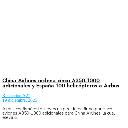
Aeronáutica
Aeropuertos
Columnistas
Organismos
China Airlines ordena cinco A350-1000
adicionales y España 100 helicópteros a Airbus
Redacción A21
Aeroespacial
19 diciembre, 2025
Airbus confirmó este jueves un pedido en firme por cinco
aviones A350-1000 adicionales para China Airlines, la cual
eleva su ...
Innovación