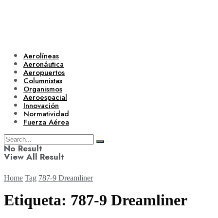
Aerolíneas
Aeronáutica
Aeropuertos
Columnistas
Organismos
Aeroespacial
Innovación
Normatividad
Fuerza Aérea
No Result
View All Result
Home
Tag
787-9 Dreamliner
Etiqueta:
787-9 Dreamliner
Aerolíneas