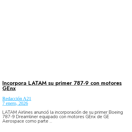
Aeronáutica
Aeropuertos
Columnistas
Organismos
Incorpora LATAM su primer 787-9 con motores
GEnx
Redacción A21
Aeroespacial
7 enero, 2026
LATAM Airlines anunció la incorporación de su primer Boeing
787-9 Dreamliner equipado con motores GEnx de GE
Aerospace como parte ...
Innovación