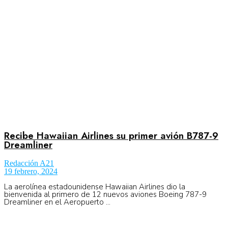
No Result
Normatividad
View All Result
Fuerza Aérea
No Result
Recibe Hawaiian Airlines su primer avión B787-9
Dreamliner
Redacción A21
View All Result
19 febrero, 2024
La aerolínea estadounidense Hawaiian Airlines dio la
bienvenida al primero de 12 nuevos aviones Boeing 787-9
Dreamliner en el Aeropuerto ...