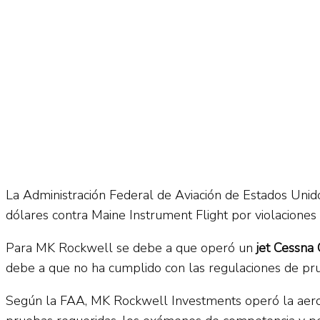
No Result
Normatividad
View All Result
Fuerza Aérea
No Result
La Administración Federal de Aviación de Estados Uni
dólares contra Maine Instrument Flight por violaciones 
View All Result
Para MK Rockwell se debe a que operó un
jet Cessna 
debe a que no ha cumplido con las regulaciones de pru
Según la FAA, MK Rockwell Investments operó la aeron