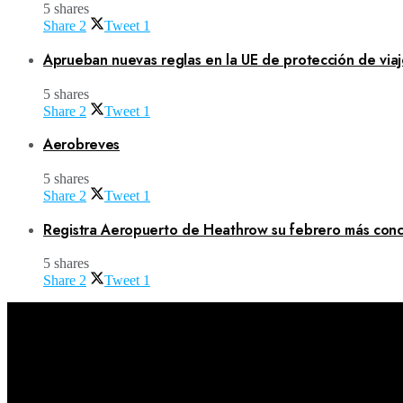
5 shares
Share
2
Tweet
1
Aprueban nuevas reglas en la UE de protección de viaj
5 shares
Share
2
Tweet
1
Aerobreves
5 shares
Share
2
Tweet
1
Registra Aeropuerto de Heathrow su febrero más concu
5 shares
Share
2
Tweet
1