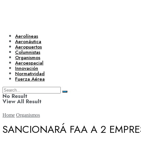
Aerolíneas
Aeronáutica
Aeropuertos
Columnistas
Organismos
Aeroespacial
Innovación
Normatividad
Fuerza Aérea
No Result
View All Result
Home
Organismos
SANCIONARÁ FAA A 2 EMPRE
Aerolíneas