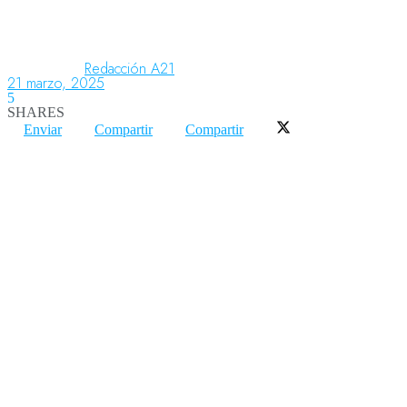
Aeronáutica
Redacción A21
21 marzo, 2025
5
SHARES
Aeropuertos
Enviar
Compartir
Compartir
Columnistas
Organismos
Aeroespacial
Innovación