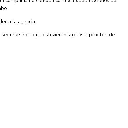
 la compañía no contaba con las Especificaciones de
abo.
er a la agencia.
n asegurarse de que estuvieran sujetos a pruebas de