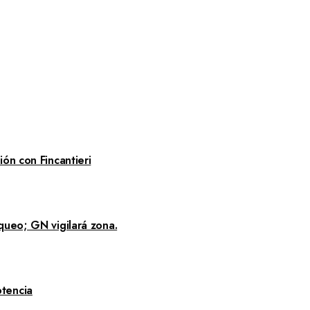
ón con Fincantieri
queo; GN vigilará zona.
tencia