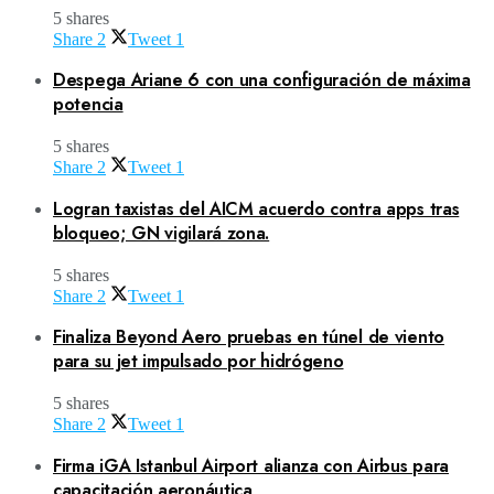
5 shares
Share
2
Tweet
1
Despega Ariane 6 con una configuración de máxima
potencia
5 shares
Share
2
Tweet
1
Logran taxistas del AICM acuerdo contra apps tras
bloqueo; GN vigilará zona.
5 shares
Share
2
Tweet
1
Finaliza Beyond Aero pruebas en túnel de viento
para su jet impulsado por hidrógeno
5 shares
Share
2
Tweet
1
Firma iGA Istanbul Airport alianza con Airbus para
capacitación aeronáutica