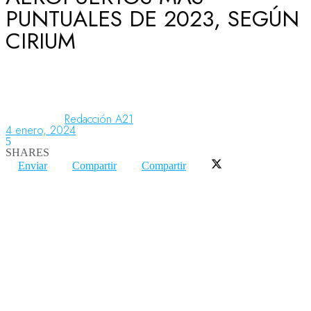
PUNTUALES DE 2023, SEGÚN
CIRIUM
Aeronáutica
Aeropuertos
Redacción A21
4 enero, 2024
5
Columnistas
SHARES
Enviar
Compartir
Compartir
Organismos
Aeroespacial
Innovación