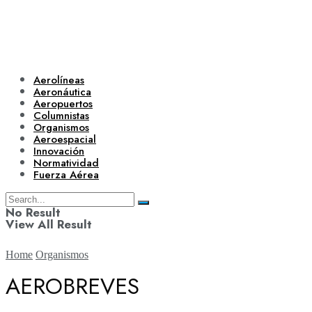
Aerolíneas
Aeronáutica
Aeropuertos
Columnistas
Organismos
Aeroespacial
Innovación
Normatividad
Fuerza Aérea
No Result
View All Result
Home
Organismos
AEROBREVES
Aerolíneas