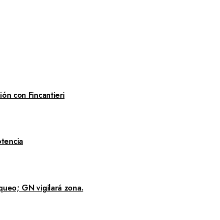
ón con Fincantieri
tencia
queo; GN vigilará zona.