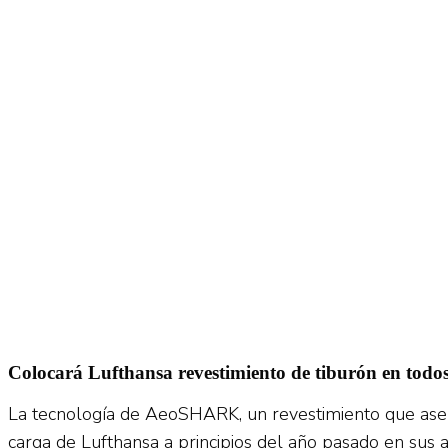
No Result
Normatividad
View All Result
Fuerza Aérea
No Result
View All Result
Colocará Lufthansa revestimiento de tiburón en todos
La tecnología de AeoSHARK, un revestimiento que asemej
carga de Lufthansa a principios del año pasado en sus 