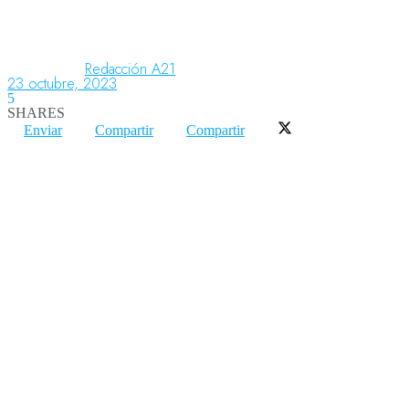
Aeronáutica
Redacción A21
23 octubre, 2023
5
SHARES
Aeropuertos
Enviar
Compartir
Compartir
Columnistas
Organismos
Aeroespacial
Innovación