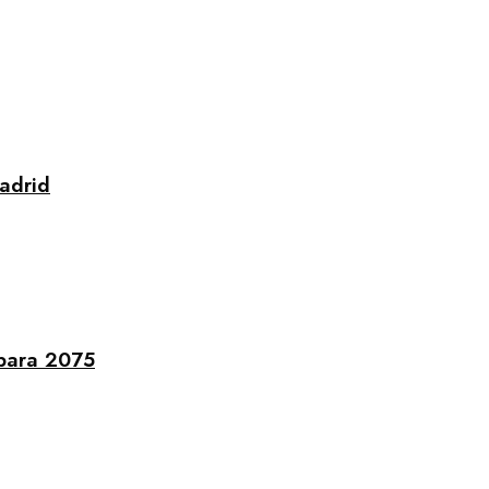
adrid
 para 2075