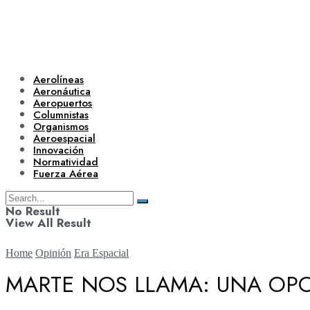
Aerolíneas
Aeronáutica
Aeropuertos
Columnistas
Organismos
Aeroespacial
Innovación
Normatividad
Fuerza Aérea
No Result
View All Result
Home
Opinión
Era Espacial
MARTE NOS LLAMA: UNA OPO
Aerolíneas