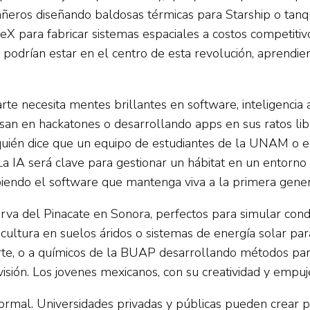
eañeros diseñando baldosas térmicas para Starship o tanq
X para fabricar sistemas espaciales a costos competitiv
 podrían estar en el centro de esta revolución, aprend
rte necesita mentes brillantes en software, inteligencia a
an en hackatones o desarrollando apps en sus ratos lib
uién dice que un equipo de estudiantes de la UNAM o e
La IA será clave para gestionar un hábitat en un entorn
iendo el software que mantenga viva a la primera gener
serva del Pinacate en Sonora, perfectos para simular cond
ultura en suelos áridos o sistemas de energía solar par
te, o a químicos de la BUAP desarrollando métodos para 
visión. Los jovenes mexicanos, con su creatividad y emp
ormal. Universidades privadas y públicas pueden crear 