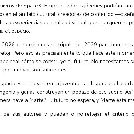
genieros de SpaceX. Emprendedores jóvenes podrían lanza
o en el ámbito cultural, creadores de contenido —diseñad
es o experiencias de realidad virtual que acerquen el p
a el espacio.
 —2026 para misiones no tripuladas, 2029 para humanos—
 reloj. Pero eso es precisamente lo que hace este mome
iempo real cómo se construye el futuro. No necesitamos s
 por innovar son suficientes.
cio, y ahora veo en la juventud la chispa para hacerlo 
 ingenio y ganas, construyan un pedazo de ese sueño. Así 
mera nave a Marte? El futuro no espera, y Marte está má
va de sus autores y pueden o no reflejar el criterio