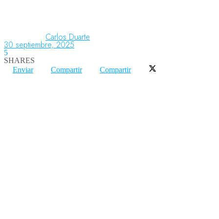
Aeronáutica
Carlos Duarte
30 septiembre, 2025
5
SHARES
Aeropuertos
Enviar
Compartir
Compartir
Columnistas
Organismos
Aeroespacial
Innovación