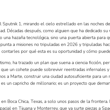
l Sputnik 1, mirando el cielo estrellado en las noches d
dad. Décadas después, como alguien que ha dedicado su v
 una hazaña tecnológica, sino una puerta abierta para qu
unta a misiones no tripuladas en 2026 y tripuladas haci
 contarles por qué esta es su oportunidad y cómo puede
tismo, ha trazado un plan que suena a ciencia ficción, p
ue un cohete puede sobrevivir reentradas infernales y a
anos a Marte, construir una ciudad autosuficiente para u
o es un capricho de millonario; es un proyecto que dema
n Boca Chica, Texas, a solo unos pasos de la frontera. Es
acial en Tijuana y Monterrey, que ya surte piezas a Sp