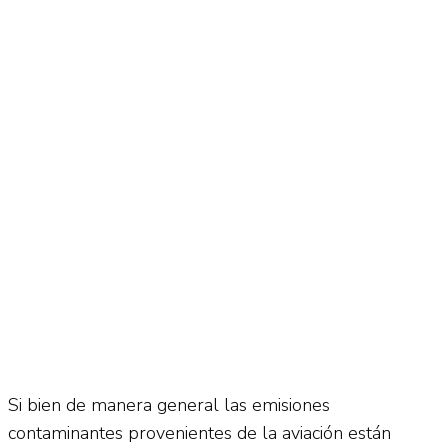
No Result
Normatividad
View All Result
Fuerza Aérea
No Result
View All Result
Si bien de manera general las emisiones
contaminantes provenientes de la aviación están