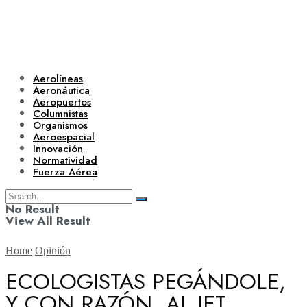
Aerolíneas
Aeronáutica
Aeropuertos
Columnistas
Organismos
Aeroespacial
Innovación
Normatividad
Fuerza Aérea
No Result
View All Result
Home
Opinión
ECOLOGISTAS PEGÁNDOLE,
Y CON RAZÓN, AL JET
Aerolíneas