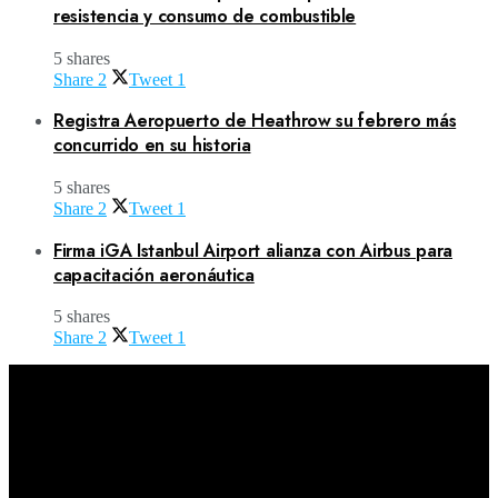
resistencia y consumo de combustible
5 shares
Share
2
Tweet
1
Registra Aeropuerto de Heathrow su febrero más
concurrido en su historia
5 shares
Share
2
Tweet
1
Firma iGA Istanbul Airport alianza con Airbus para
capacitación aeronáutica
5 shares
Share
2
Tweet
1